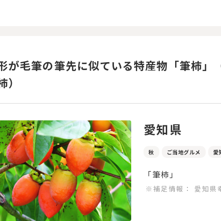
形が毛筆の筆先に似ている特産物「筆柿」
柿）
愛知県
秋
ご当地グルメ
愛
「筆柿」
※補足情報：
愛知県