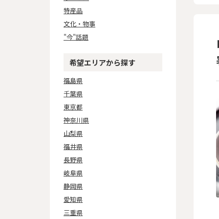
特産品
文化・物事
"今"話題
希望エリアから探す
福島県
千葉県
東京都
神奈川県
山梨県
福井県
長野県
岐阜県
静岡県
愛知県
三重県