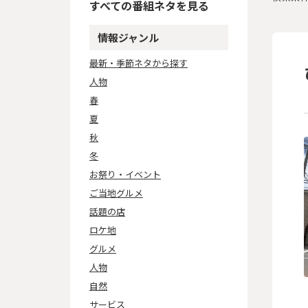
すべての番組ネタを見る
情報ジャンル
最新・季節ネタから探す
人物
春
夏
秋
冬
お祭り・イベント
ご当地グルメ
話題の店
ロケ地
グルメ
人物
自然
サービス