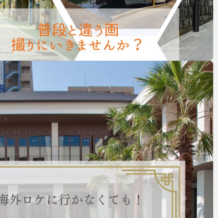
！
お気に入りリストに追加
場（日本ダスト株式会社）
K
ネガティブOK
ALLジャンルOK
深夜撮影OK
44,000～
￥
/ h
44,000～
￥
/ h
詳細を見る