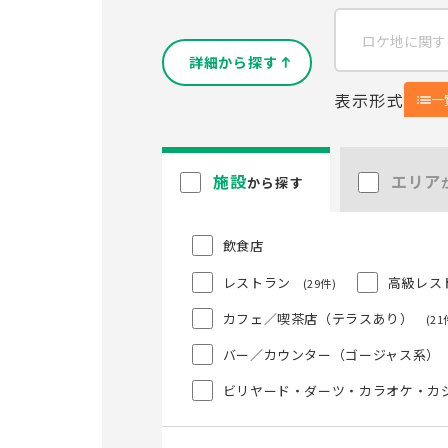
詳細から探す
表示形式
一
施設
エリア
から探す
飲食店
レストラン
高級レス
(29件)
カフェ／喫茶店（テラスあり）
(21
バー／カウンター（ゴージャス系）
ビリヤード・ダーツ・カラオケ・カ