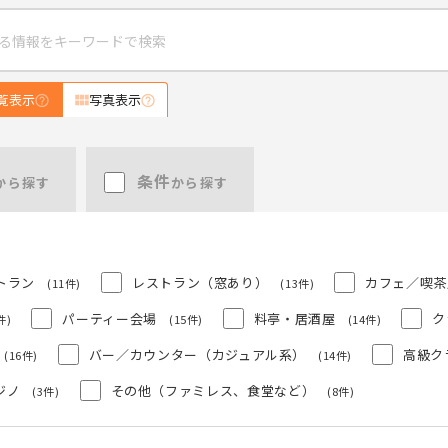
覧表示
写真表示
条件
から探す
から探す
トラン
レストラン（窓あり）
カフェ／喫茶
(11件)
(13件)
パーティー会場
料亭・居酒屋
ク
件)
(15件)
(14件)
バー／カウンター（カジュアル系）
高級ク
(16件)
(14件)
ジノ
その他（ファミレス、食堂など）
(3件)
(8件)