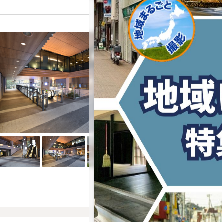
渋谷キャス
最寄駅： 渋谷駅
24時間OK
土日撮影OK
施設利用料（スチール）
施設利用料（ムービー）