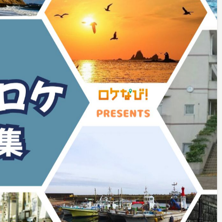
ト
ネガティブOK
ALLジャンルOK
深夜撮影OK
33,000
￥
/ h～
55,000
￥
/ h～
詳細を見る