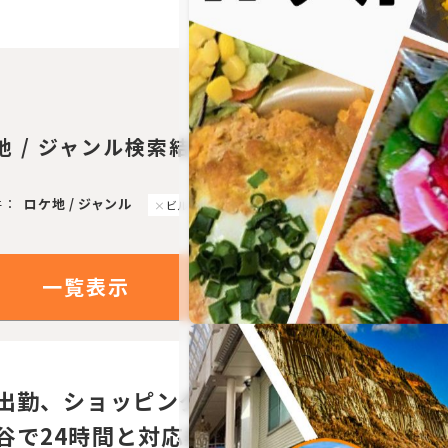
7
地 / ジャンル検索結果：
件
件：
ロケ地 / ジャンル
ビル
一覧表示
写真表示
出勤、ショッピングなど日常シーンの撮影
谷で24時間と対応条件面◎