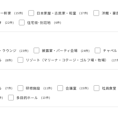
一軒家
日本家屋・古民家・和室
洋館・豪
(15件)
(17件)
オ
住宅街･別荘地
(22件)
(6件)
・ラウンジ
披露宴・パーティ会場
チャペル
(23件)
(24件)
ル
リゾート（マリーナ・コテージ・ゴルフ場・牧場）
(8件)
(17
ル
研修施設
会議室
社員食堂
(7件)
(11件)
(15件)
多目的ホール
件)
(13件)