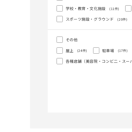
学校・教育・文化施設
(11件)
スポーツ施設・グラウンド
(20件)
その他
屋上
駐車場
(24件)
(17件)
各種店舗（美容院・コンビ二・スー