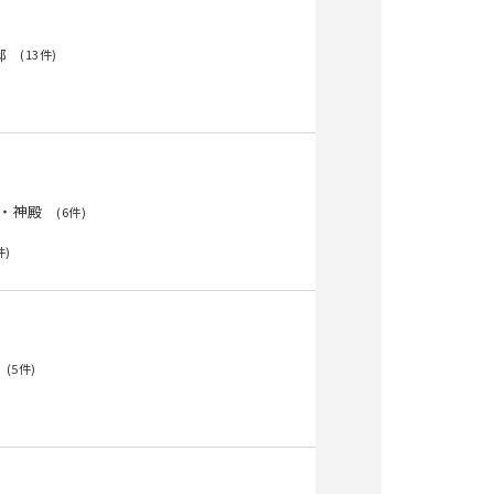
邸
(13件)
・神殿
(6件)
件)
(5件)