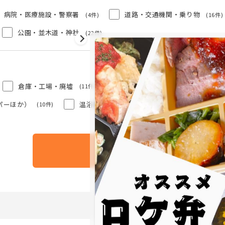
病院・医療施設・警察署
道路・交通機関・乗り物
(4件)
(16件)
公園・並木道・神社
(22件)
倉庫・工場・廃墟
商業用施設（ショッピングモール
(11件)
パーほか）
温浴施設
(10件)
(9件)
検索