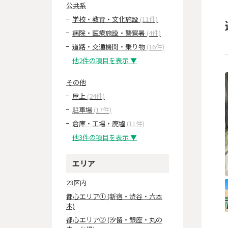
公共系
学校・教育・文化施設
(11件)
病院・医療施設・警察署
(4件)
道路・交通機関・乗り物
(16件)
他2件の項目を表示 ▼
その他
屋上
(24件)
駐車場
(17件)
倉庫・工場・廃墟
(11件)
他3件の項目を表示 ▼
エリア
23区内
都心エリア① (新宿・渋谷・六本
木)
都心エリア② (汐留・銀座・丸の