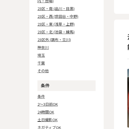
内・台場)
23区・南 (品川・目黒)
23区・西 (世田谷・中野)
23区・東 (浅草・上野)
23区・北 (池袋・練馬)
23区外 (調布・立川)
神奈川
埼玉
千葉
その他
条件
条件
2～3日前OK
24時間OK
土日撮影OK
ネガティブOK