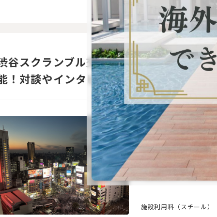
渋谷スクランブル交差点の実景・俯瞰撮影
能！対談やインタビューにも最適！
SHIBUYA
スクランブ
最寄駅： 渋谷
土日撮影OK
ALLジャン
施設利用料（スチール）