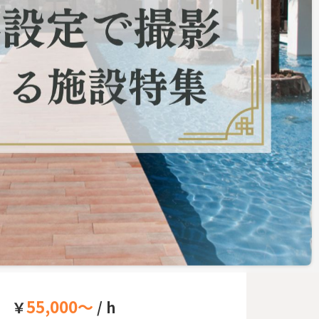
が可
お気に入りリストに追加
 QWS（渋谷キューズ）・
ルホール
ルOK
タイアップ割引あり
55,000～
￥
/ h