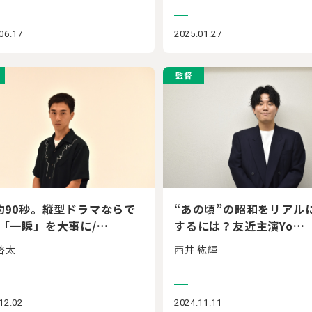
06.17
2025.01.27
監督
約90秒。縦型ドラマならで
“あの頃”の昭和をリアル
「一瞬」を大事に/…
するには？友近主演Yo…
啓太
西井 紘輝
12.02
2024.11.11