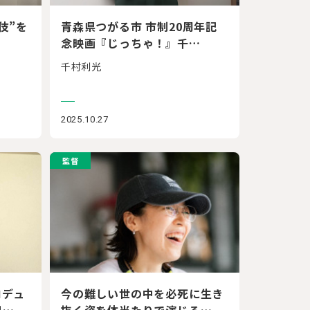
伎”を
青森県つがる市 市制20周年記
念映画『じっちゃ！』千…
千村利光
2025.10.27
監督
ロデュ
今の難しい世の中を必死に生き
界…
抜く姿を体当たりで演じる…