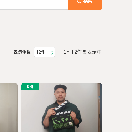
検索
1〜12件を表示中
表示件数
監督