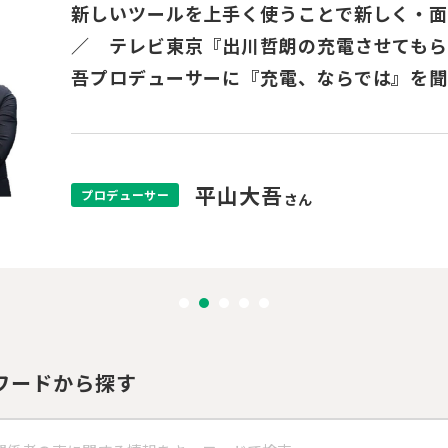
ロケ地が感情の表現を後押し。胸キュン映
三木孝浩監督インタビュー／恋と死の選択に
画『フォルトゥナの瞳』)
三木孝浩
監督
さん
ワードから探す