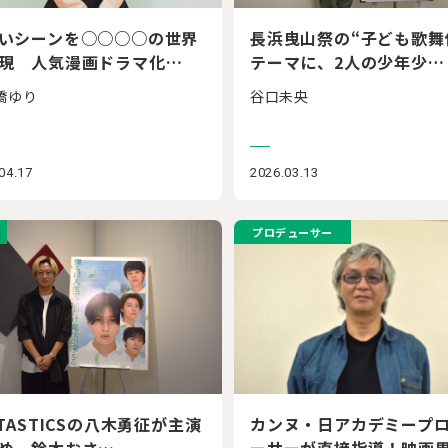
いシーンを○○○○の世界
長浜曳山祭の“子ども歌舞
現 人気漫画ドラマ化…
テーマに、2人の少年少…
橋ゆり
谷口未央
04.17
2026.03.13
プロデューサー
NTASTICSの八木勇征が主演
カンヌ・日アカデミープ
め、鈴木おさ…
ーサーが直接指導！映画