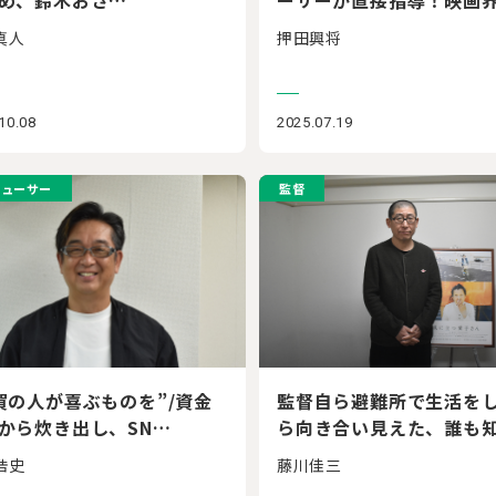
真人
押田興将
10.08
2025.07.19
デューサー
監督
賀の人が喜ぶものを”/資金
監督自ら避難所で生活を
から炊き出し、SN…
ら向き合い見えた、誰も
浩史
藤川佳三