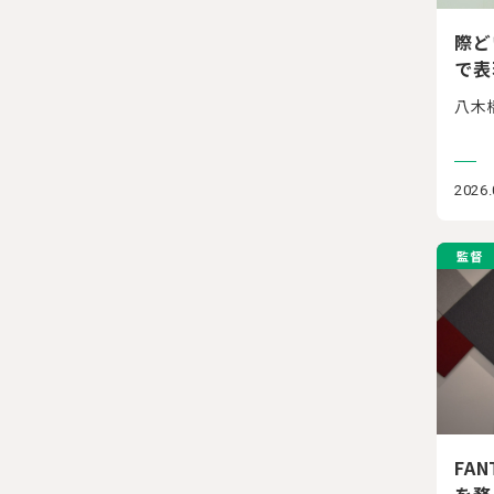
際ど
で表
八木
2026.
監督
FA
を務