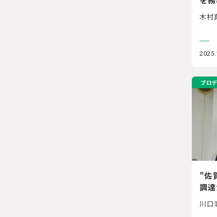
木村
2025.
プロ
"佐
調達
川口