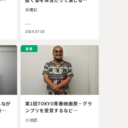
井樫彩
2025.07.03
監督
しなが
第1回TOKYO青春映画祭・グラ
知…
ンプリを受賞するなど…
小池匠