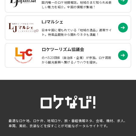
国内唯一のロケ地情報誌。地域のまだ知られぬ
新
しい魅力を紹介。全国の情報が集結！
LJマルシェ
日本全国に埋もれている「地域の逸品」通販サイ
ト。特産品開発から関わりネタも満載！
ロケツーリズム協議会
のべ523団体（自治体・企業）が参加。ロケ誘致
から観光振興へ繋げるノウハウを提供。
最適なロケ地、ロケ弁、地域ロケ、旅・番組情報ネタ、会場、機材、求人、
車両、美術、衣装などを探すことが可能なポータルサイトです。