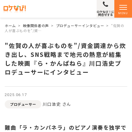
ロケなび！に
MENU
問合せする
ホーム
>
映像関係者の声
>
プロデューサーインタビュー
>
“佐賀の
人が喜ぶものを”/資…
"佐賀の人が喜ぶものを”/資金調達から炊
き出し、SNS戦略まで地元の熱意が結集
した映画『ら・かんぱねら』川口浩史プ
ロデューサーにインタビュー
2025.06.17
川口浩史 さん
プロデューサー
難曲「ラ・カンパネラ」のピアノ演奏を独学で