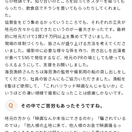
らの物語です。知り合いのところを回ってポスターを貼っても
らったり、飲食店でチラシを置いてもらったりしてくれまし
た。
協賛金をどう集めるかっていうところでも、それぞれの工夫が
地元の方々から出てきたというのが一番大きかったです。最終
的に地元だけで1億2千万円以上を集めて下さいました。
現場の体制づくりも、皆さんが盛り上げる方法を考えてくださ
いました。撮影中に必要な様々な係を作り、炊き出しを出演者
が食べてSNSで発信するなど、地元のPRの場としても使っても
らえるようにして、支援をお願いしました。
海苔漁師さんたちは海苔漁の監修や撮影用の船の貸し出しをし
てくださり、社員の皆さんにもご協力いただきました。漁船を
8隻ほど使用して、「これハリウッド映画なんじゃないか」と
いうほどの凄い規模で撮影になったことは感謝しかないです。
その中でご苦労もあったそうですね。
地元の方から「映画なんか本当にできるのか」「騙されている
のでは」「他人様の土地に来て、他人様のお金で映画撮るっ