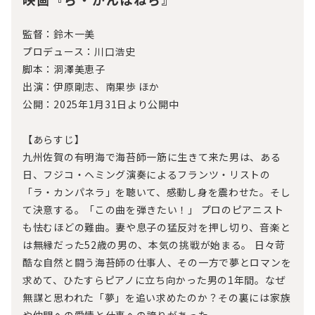
監督：鈴木一美
プロデュース：川口浩史
脚本：洞澤美恵子
出演：伊原剛志、南果歩 ほか
公開：2025年1月31日より公開中
【あらすじ】
九州佐賀の有明海で海苔師一筋に生きて来た男は、ある
日、フジコ・ヘミング演奏によるフランツ・リストの
「ラ・カンパネラ」を聴いて、感動し身を震わせた。そし
て決意する。「この曲を弾きたい！」 プロのピアニスト
も怯むほどの難曲。妻や息子の猛反対を押し切り、音楽と
は無縁だった52歳の男の、本気の挑戦が始まる。 日々苛
酷な自然と闘う海苔師の仕事人、その一方で夢とロマンを
求めて、ひたすらピアノに立ち向かった男の1年間。なぜ
無謀と思われた「夢」を追い求めたのか？その裏には家族