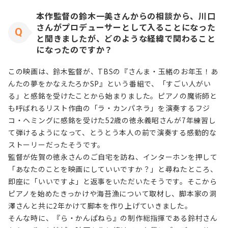
本作監督の鈴木一美さんからの相談から、川口
さんがプロデューサーとして入ることになった
と聞きましたが、どのような経緯で関わること
になったのですか？
この映画は、鈴木監督が、TBSの『さんま・玉緒のお年玉！あ
んたの夢をかなえたろかSP』という番組で、「すごい人がい
る」と感銘を受けたことから始まりました。ピアノの魔術師と
も呼ばれるリスト作曲の「ラ・カンパネラ」を演奏するフジ
コ・ヘミングに感銘を受けた52歳の徳永義昭さんが7年練習し
て弾けるようになって、とうとう本人の前で演奏する感動的な
ストーリーだったそうです。
監督が佐賀の徳永さんのご自宅を訪ね、インターホンを押して
「あなたのことを映画にしていいですか？」と尋ねたところ、
即座に「いいですよ」と返事をいただいたそうです。そこから
ピアノを始めたきっかけや海苔漁について取材し、脚本家の洞
澤さんと共に2年かけて脚本を作り上げていきました。
そんな時に、『ら・かんぱねら』の制作総指揮である鈴村さん