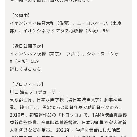
や仲間への愛情と仕事への誇りがあった。
【公開中】
イオンシネマ佐賀大和（佐賀）、ユーロスペース（東京
都）、イオンシネマ シアタス心斎橋（大阪）ほか
【近日公開予定】
イオンシネマ板橋（東京）（7/4~）、シネ・ヌーヴォ
X（大阪）ほか
詳しくは
こちら
【プロフィール】
川口 浩史プロデューサー
東京都出身、日本映画学校（現日本映画大学）脚本科卒
業。 篠田正浩、黒沢清らの監督作品で助監督を務める。
2010年、初監督作品の『トロッコ』で、TAMA映画賞最優
秀新進監督賞、全国映連賞監督賞、日本映画批評家大賞新
人監督賞などを受賞。 2022年、沖縄を舞台にした映画