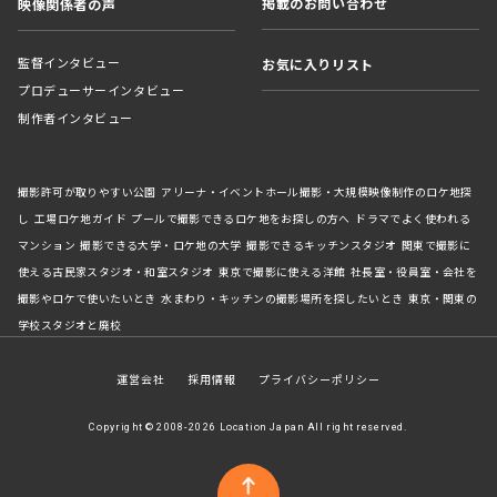
掲載のお問い合わせ
映像関係者の声
監督インタビュー
お気に入りリスト
プロデューサーインタビュー
制作者インタビュー
撮影許可が取りやすい公園
アリーナ・イベントホール撮影・大規模映像制作のロケ地探
し
工場ロケ地ガイド
プールで撮影できるロケ地をお探しの方へ
ドラマでよく使われる
マンション
撮影できる大学・ロケ地の大学
撮影できるキッチンスタジオ
関東で撮影に
使える古民家スタジオ・和室スタジオ
東京で撮影に使える洋館
社長室・役員室・会社を
撮影やロケで使いたいとき
水まわり・キッチンの撮影場所を探したいとき
東京・関東の
学校スタジオと廃校
運営会社
採用情報
プライバシーポリシー
Copyright © 2008-2026 Location Japan All right reserved.