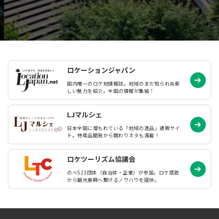
ロケーションジャパン
国内唯一のロケ地情報誌。地域のまだ知られぬ
新
しい魅力を紹介。全国の情報が集結！
LJマルシェ
日本全国に埋もれている「地域の逸品」通販サイ
ト。特産品開発から関わりネタも満載！
ロケツーリズム協議会
のべ523団体（自治体・企業）が参加。ロケ誘致
から観光振興へ繋げるノウハウを提供。