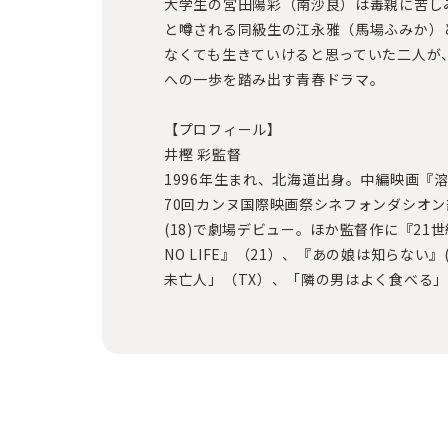
大学生の宮⽥陽彩（南沙良）は毒親に苦し
と噂される同級生の江永雅（⾺場ふみか）
なくても生きていけると思っていた二人が
への一歩を踏み出す青春ドラマ。
【プロフィール】
井樫 彩監督
1996年生まれ、北海道出身。中編映画『溶
70回カンヌ国際映画祭シネフォンダシオ
(18)で劇場デビュー。ほか監督作に『21世紀
NO LIFE』（21）、『あの娘は知らない』
未亡人」（TX）、「隣の男はよく食べる」