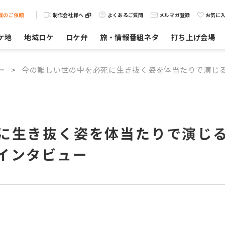
載のご依頼
制作会社様へ
よくあるご質問
メルマガ登録
お気に
ケ地
地域ロケ
ロケ弁
旅・情報番組ネタ
打ち上げ会場
ー
>
今の難しい世の中を必死に生き抜く姿を体当たりで演じ
に生き抜く姿を体当たりで演じ
インタビュー