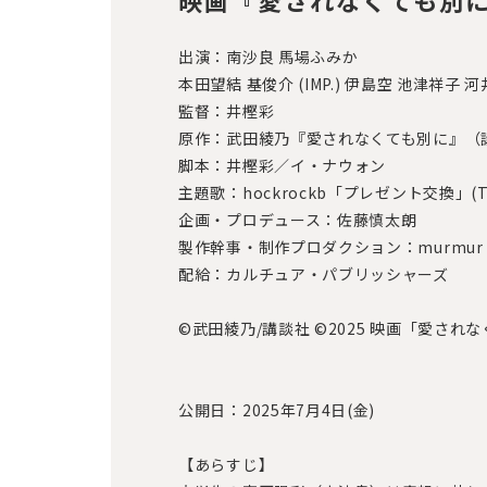
出演：南沙良 馬場ふみか
本田望結 基俊介 (IMP.) 伊島空 池津祥子 
監督：井樫彩
原作：武田綾乃『愛されなくても別に』（
脚本：井樫彩／イ・ナウォン
主題歌：hockrockb「プレゼント交換」(TOY
企画・プロデュース：佐藤慎太朗
製作幹事・制作プロダクション：murmur
配給：カルチュア・パブリッシャーズ
©武田綾乃/講談社 ©2025 映画「愛さ
公開日：2025年7月4日(金)
【あらすじ】