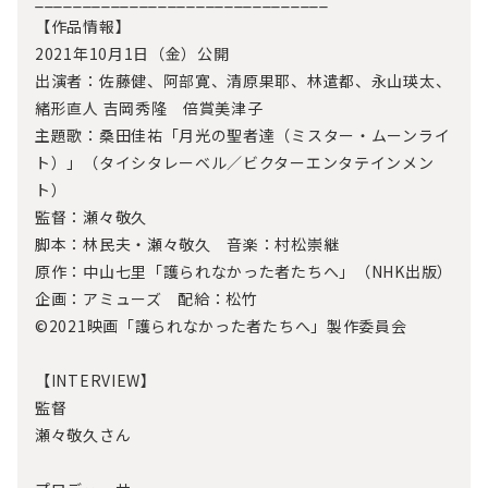
【作品情報】
2021年10月1日（金）公開
出演者：佐藤健、阿部寛、清原果耶、林遣都、永山瑛太、
緒形直人 吉岡秀隆 倍賞美津子
主題歌：桑田佳祐「月光の聖者達（ミスター・ムーンライ
ト）」（タイシタレーベル／ビクターエンタテインメン
ト）
監督：瀬々敬久
脚本：林民夫・瀬々敬久 音楽：村松崇継
原作：中山七里「護られなかった者たちへ」（NHK出版）
企画：アミューズ 配給：松竹
©2021映画「護られなかった者たちへ」製作委員会
【INTERVIEW】
監督
瀬々敬久さん