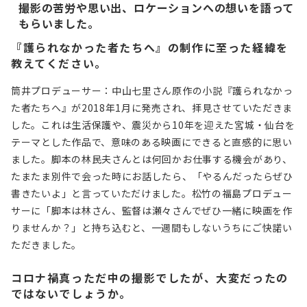
撮影の苦労や思い出、ロケーションへの想いを語って
もらいました。
『護られなかった者たちへ』の制作に至った経緯を
教えてください。
筒井プロデューサー：中山七里さん原作の小説『護られなかっ
た者たちへ』が2018年1月に発売され、拝見させていただきま
した。これは生活保護や、震災から10年を迎えた宮城・仙台を
テーマとした作品で、意味のある映画にできると直感的に思い
ました。脚本の林民夫さんとは何回かお仕事する機会があり、
たまたま別件で会った時にお話したら、「やるんだったらぜひ
書きたいよ」と言っていただけました。松竹の福島プロデュー
サーに「脚本は林さん、監督は瀬々さんでぜひ一緒に映画を作
りませんか？」と持ち込むと、一週間もしないうちにご快諾い
ただきました。
コロナ禍真っただ中の撮影でしたが、大変だったの
ではないでしょうか。