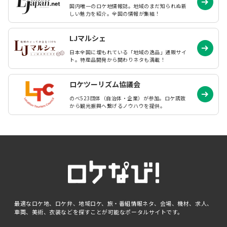
国内唯一のロケ地情報誌。地域のまだ知られぬ
新
しい魅力を紹介。全国の情報が集結！
LJマルシェ
日本全国に埋もれている「地域の逸品」通販サイ
ト。特産品開発から関わりネタも満載！
ロケツーリズム協議会
のべ523団体（自治体・企業）が参加。ロケ誘致
から観光振興へ繋げるノウハウを提供。
最適なロケ地、ロケ弁、地域ロケ、旅・番組情報ネタ、会場、機材、求人、
車両、美術、衣装などを探すことが可能なポータルサイトです。