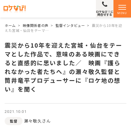
ロケなび！に
MENU
問合せする
ホーム
>
映像関係者の声
>
監督インタビュー
>
震災から10年を迎
えた宮城・仙台をテーマ…
震災から10年を迎えた宮城・仙台をテー
マとした作品で、意味のある映画にでき
ると直感的に思いました／ 映画『護ら
れなかった者たちへ』の瀬々敬久監督と
筒井竜平プロデューサーに『ロケ地の想
い』を聞く
2021.10.01
瀬々敬久さん
監督