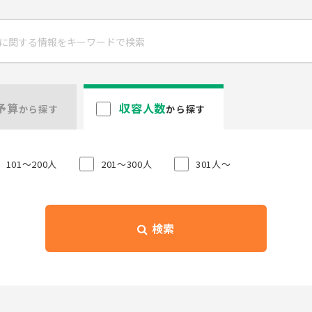
予算
収容人数
から探す
から探す
101〜200人
201〜300人
301人〜
検索