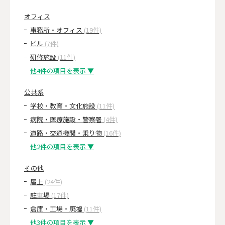
オフィス
事務所・オフィス
(19件)
ビル
(7件)
研修施設
(11件)
他4件の項目を表示 ▼
公共系
学校・教育・文化施設
(11件)
病院・医療施設・警察署
(4件)
道路・交通機関・乗り物
(16件)
他2件の項目を表示 ▼
その他
屋上
(24件)
駐車場
(17件)
倉庫・工場・廃墟
(11件)
他3件の項目を表示 ▼