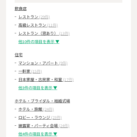
飲食店
レストラン
(29件)
高級レストラン
(11件)
レストラン（窓あり）
(13件)
他10件の項目を表示 ▼
住宅
マンション・アパート
(9件)
一軒家
(15件)
日本家屋・古民家・和室
(17件)
他3件の項目を表示 ▼
ホテル・ブライダル・結婚式場
ホテル・旅館
(24件)
ロビー・ラウンジ
(23件)
披露宴・パーティ会場
(24件)
他4件の項目を表示 ▼