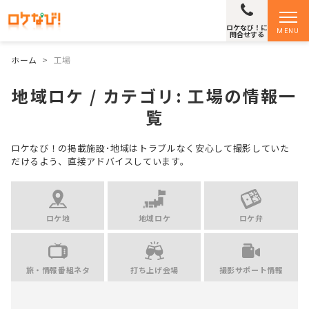
ロケなび！に
MENU
問合せする
ホーム
>
工場
地域ロケ / カテゴリ:
工場
の情報一
覧
ロケなび！の掲載施設･地域はトラブルなく安心して撮影していた
だけるよう、直接アドバイスしています。
ロケ地
地域ロケ
ロケ弁
旅・情報番組ネタ
打ち上げ会場
撮影サポート情報