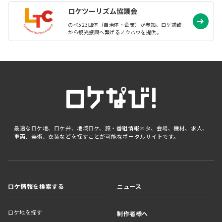
ロケツーリズム協議会
のべ523団体（自治体・企業）が参加。ロケ誘致
から観光振興へ繋げるノウハウを提供。
最適なロケ地、ロケ弁、地域ロケ、旅・番組情報ネタ、会場、機材、求人、
車両、美術、衣装などを探すことが可能なポータルサイトです。
ロケ情報を検索する
ニュース
ロケ地を探す
制作者様へ