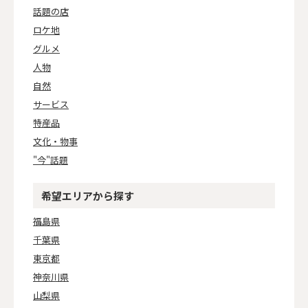
話題の店
ロケ地
グルメ
人物
自然
サービス
特産品
文化・物事
"今"話題
希望エリアから探す
福島県
千葉県
東京都
神奈川県
山梨県