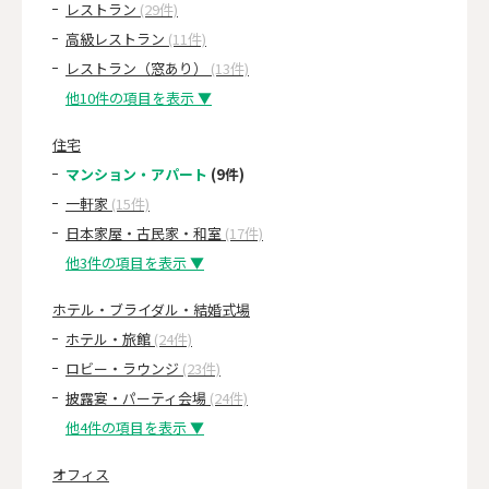
レストラン
(29件)
高級レストラン
(11件)
レストラン（窓あり）
(13件)
他10件の項目を表示 ▼
住宅
マンション・アパート
(9件)
一軒家
(15件)
日本家屋・古民家・和室
(17件)
他3件の項目を表示 ▼
ホテル・ブライダル・結婚式場
ホテル・旅館
(24件)
ロビー・ラウンジ
(23件)
披露宴・パーティ会場
(24件)
他4件の項目を表示 ▼
オフィス