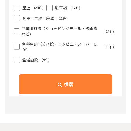
屋上
駐車場
(24件)
(17件)
倉庫・工場・廃墟
(11件)
商業用施設（ショッピングモール・映画館
(14件)
など）
各種店舗（美容院・コンビ二・スーパーほ
(10件)
か）
温浴施設
(9件)
検索