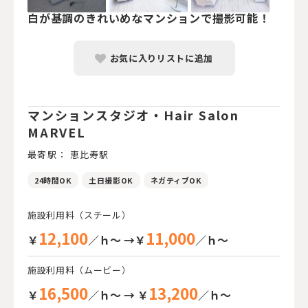
白が基調のきれいめなマンションで撮影可能！
お気に入りリストに追加
マンションスタジオ・Hair Salon
MARVEL
最寄駅： 恵比寿駅
24時間OK
土日撮影OK
ネガティブOK
施設利用料（スチール）
12,100
11,000
￥
／ｈ～ →￥
／ｈ～
施設利用料（ムービー）
16,500
13,200
￥
／ｈ～ → ￥
／ｈ～