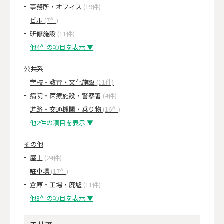
事務所・オフィス
(19件)
ビル
(7件)
研修施設
(11件)
他4件の項目を表示 ▼
公共系
学校・教育・文化施設
(11件)
病院・医療施設・警察署
(4件)
道路・交通機関・乗り物
(16件)
他2件の項目を表示 ▼
その他
屋上
(24件)
駐車場
(17件)
倉庫・工場・廃墟
(11件)
他3件の項目を表示 ▼