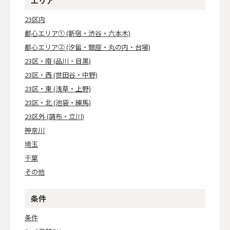
エリア
23区内
都心エリア① (新宿・渋谷・六本木)
都心エリア② (汐留・銀座・丸の内・台場)
23区・南 (品川・目黒)
23区・西 (世田谷・中野)
23区・東 (浅草・上野)
23区・北 (池袋・練馬)
23区外 (調布・立川)
神奈川
埼玉
千葉
その他
条件
条件