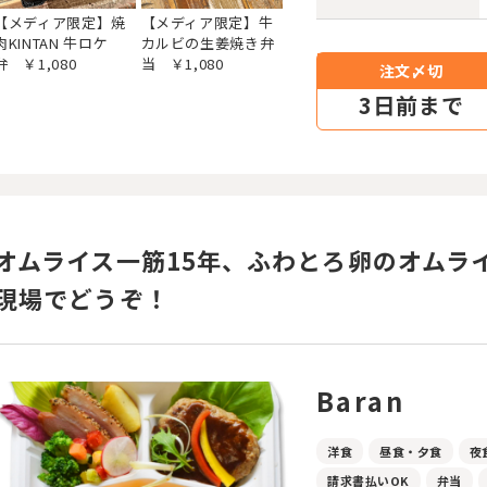
【メディア限定】焼
【メディア限定】牛
肉KINTAN 牛ロケ
カルビの生姜焼き弁
弁 ￥1,080
当 ￥1,080
注文〆切
3
日前まで
オムライス一筋15年、ふわとろ卵のオムラ
現場でどうぞ！
Baran
洋食
昼食・夕食
夜
請求書払いOK
弁当