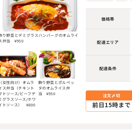
価格帯
飾り野菜とデミグラスハンバーグのオムライ
ス弁当 ¥950
配達エリア
配達条件
（女性向け）オムラ
飾り野菜とポルペッ
イス弁当（チキント
タのオムライス弁
マトソース/ビーフデ
当 ¥950
注文〆切
ミグラスソース/ホワ
前
日15時まで
イトソース） ¥800