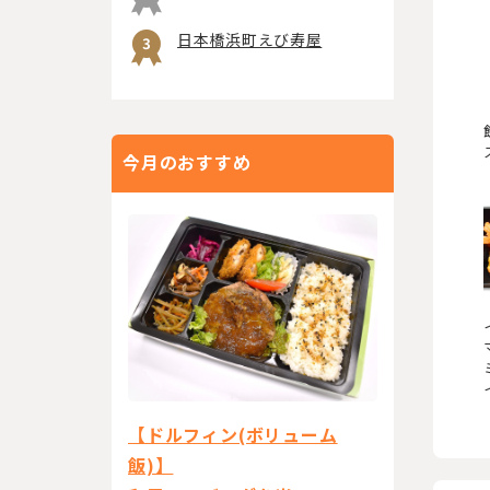
日本橋浜町えび寿屋
今月のおすすめ
【ドルフィン(ボリューム
飯)】