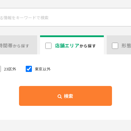
時間帯
店舗エリア
形
から探す
から探す
23区外
東京以外
検索