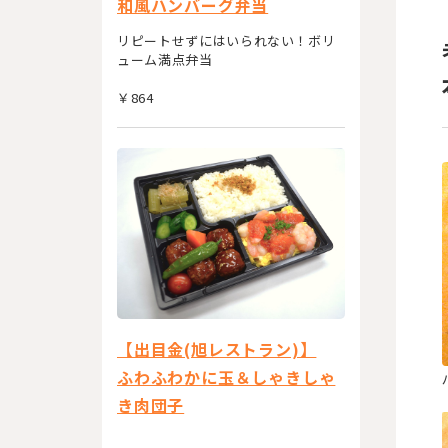
和風ハンバーグ弁当
リピートせずにはいられない！ボリ
ューム満点弁当
￥864
【出目金(旭レストラン)】
ふわふわかに玉＆しゃきしゃ
き肉団子