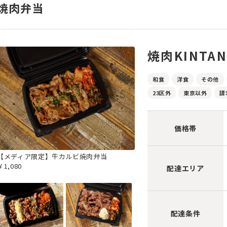
焼肉弁当
焼肉KINTA
和食
洋食
その他
23区外
東京以外
請
価格帯
【メディア限定】牛カルビ焼肉弁当
￥1,080
配達エリア
配達条件