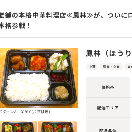
老舗の本格中華料理店≪鳳林≫が、ついに
本格参戦！
鳳林（ほう
中華
昼食・夕食
東
価格帯
配達エリア
パターンA ￥910(お茶付き)
配達条件