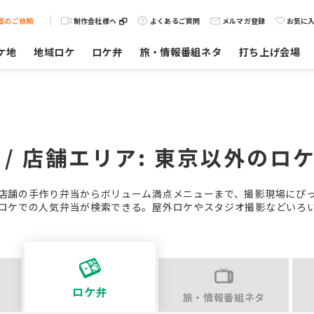
載のご依頼
制作会社様へ
よくあるご質問
メルマガ登録
お気に
ケ地
地域ロケ
ロケ弁
旅・情報番組ネタ
打ち上げ会場
 / 店舗エリア:
東京以外
のロ
店舗の手作り弁当からボリューム満点メニューまで、撮影現場にぴ
ロケでの人気弁当が検索できる。屋外ロケやスタジオ撮影などいろ
ロケ弁
旅・情報番組ネタ