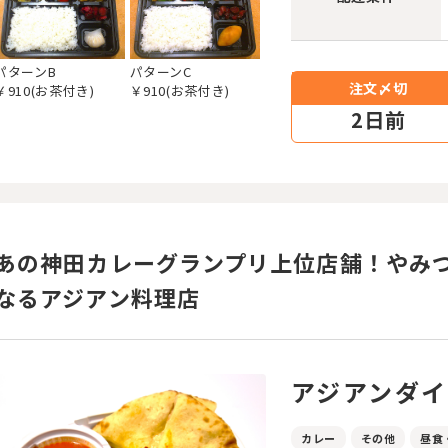
パターンB
パターンC
注文〆切
￥910(お茶付き)
￥910(お茶付き)
2
日前
あの神田カレーグランプリ上位店舗！やみ
なるアジアン料理店
アジアンダ
カレー
その他
昼食