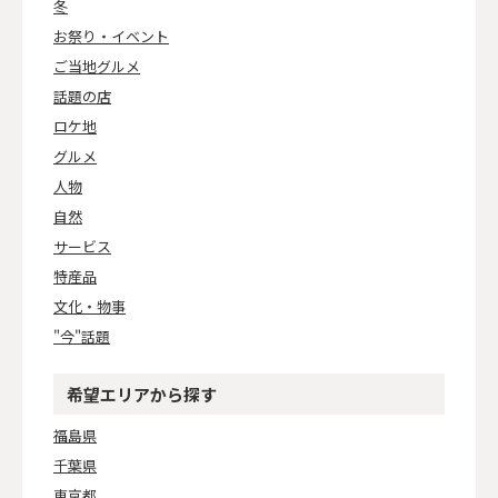
冬
お祭り・イベント
ご当地グルメ
話題の店
ロケ地
グルメ
人物
自然
サービス
特産品
文化・物事
"今"話題
希望エリアから探す
福島県
千葉県
東京都