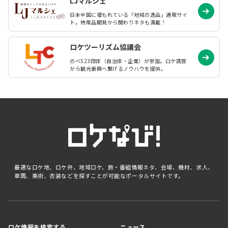
LJマルシェ
日本全国に埋もれている「地域の逸品」通販サイ
ト。特産品開発から関わりネタも満載！
ロケツーリズム協議会
のべ523団体（自治体・企業）が参加。ロケ誘致
から観光振興へ繋げるノウハウを提供。
最適なロケ地、ロケ弁、地域ロケ、旅・番組情報ネタ、会場、機材、求人、
車両、美術、衣装などを探すことが可能なポータルサイトです。
ロケ情報を検索する
ニュース