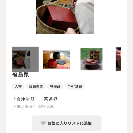
福島県
人物
話題の店
特産品
"今"話題
「会津漆器」「茶道界」
※補足情報：
御宿東鳳
お気に入りリストに追加