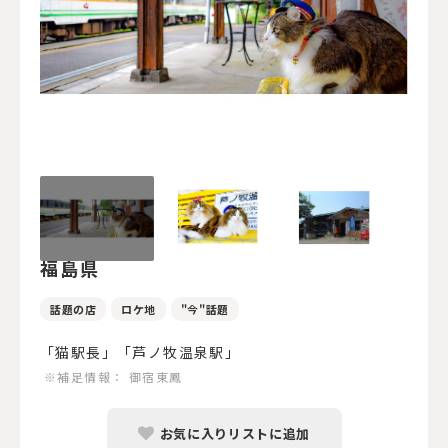
福島県
話題の店
ロケ地
"今"話題
「猫駅長」「芦ノ牧温泉駅」
※補足情報：
御宿東鳳
お気に入りリストに追加