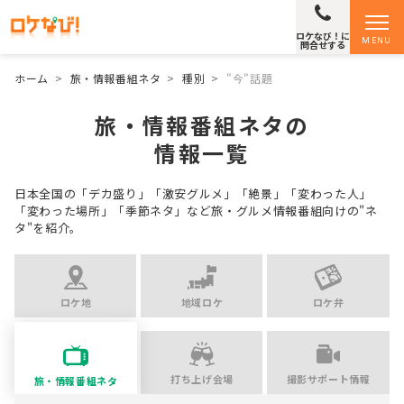
ロケなび！に
MENU
問合せする
ホーム
>
旅・情報番組ネタ
>
種別
>
"今"話題
旅・情報番組ネタの
情報一覧
日本全国の「デカ盛り」「激安グルメ」「絶景」「変わった人」
「変わった場所」「季節ネタ」など
旅・グルメ情報番組向けの"ネ
タ"を紹介。
ロケ地
地域ロケ
ロケ弁
打ち上げ会場
撮影サポート情報
旅・情報番組ネタ