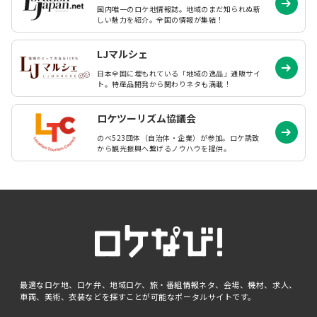
国内唯一のロケ地情報誌。地域のまだ知られぬ
新
しい魅力を紹介。全国の情報が集結！
LJマルシェ
日本全国に埋もれている「地域の逸品」通販サイ
ト。特産品開発から関わりネタも満載！
ロケツーリズム協議会
のべ523団体（自治体・企業）が参加。ロケ誘致
から観光振興へ繋げるノウハウを提供。
最適なロケ地、ロケ弁、地域ロケ、旅・番組情報ネタ、会場、機材、求人、
車両、美術、衣装などを探すことが可能なポータルサイトです。