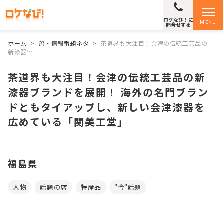
ロケなび！に
MENU
問合せする
ホーム
>
旅・情報番組ネタ
>
茶道界も大注目！会津の伝統工芸品の
新漆器…
茶道界も大注目！会津の伝統工芸品の新
漆器ブランドを展開！ 海外の名門ブラン
ドともタイアップし、新しい会津漆器を
広めている「関美工堂」
福島県
人物
話題の店
特産品
"今"話題