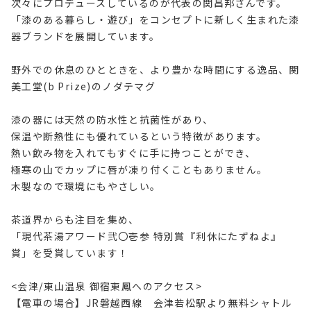
次々にプロデュースしているのが代表の関昌邦さんです。
「漆のある暮らし・遊び」をコンセプトに新しく生まれた漆
器ブランドを展開しています。
野外での休息のひとときを、より豊かな時間にする逸品、関
美工堂(b Prize)のノダテマグ
漆の器には天然の防水性と抗菌性があり、
保温や断熱性にも優れているという特徴があります。
熱い飲み物を入れてもすぐに手に持つことができ、
極寒の山でカップに唇が凍り付くこともありません。
木製なので環境にもやさしい。
茶道界からも注目を集め、
「現代茶湯アワード弐〇壱参 特別賞『利休にたずねよ』
賞」を受賞しています！
<会津/東山温泉 御宿東鳳へのアクセス>
【電車の場合】JR磐越西線 会津若松駅より無料シャトル