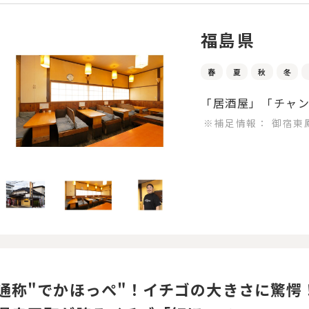
福島県
春
夏
秋
冬
「居酒屋」「チャ
※補足情報：
御宿東
通称"でかほっぺ"！イチゴの大きさに驚愕