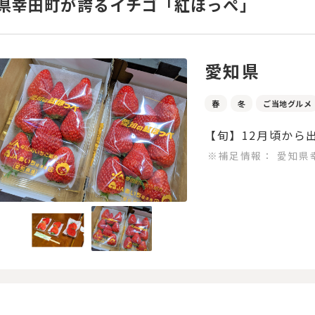
県幸田町が誇るイチゴ「紅ほっぺ」
愛知県
春
冬
ご当地グルメ
【旬】12月頃から
※補足情報：
愛知県