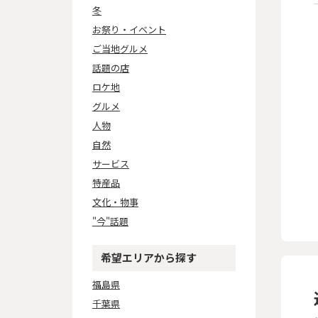
冬
お祭り・イベント
ご当地グルメ
話題の店
ロケ地
グルメ
人物
自然
サービス
特産品
文化・物事
"今"話題
希望エリアから探す
福島県
千葉県