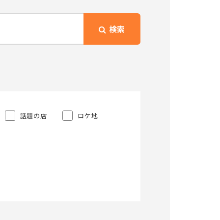
検索
話題の店
ロケ地