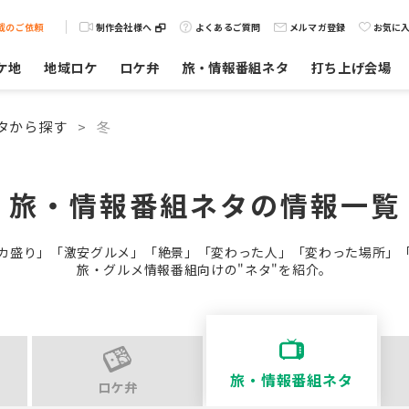
載のご依頼
制作会社様へ
よくあるご質問
メルマガ登録
お気に
ケ地
地域ロケ
ロケ弁
旅・情報番組ネタ
打ち上げ会場
タから探す
>
冬
旅・情報番組ネタの
情報一覧
カ盛り」「激安グルメ」「絶景」「変わった人」「変わった場所」
旅・グルメ情報番組向けの"ネタ"を紹介。
旅・情報番組ネタ
ロケ弁