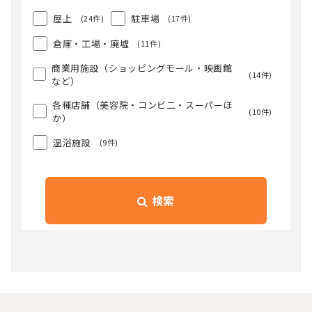
屋上
駐車場
(24件)
(17件)
倉庫・工場・廃墟
(11件)
商業用施設（ショッピングモール・映画館
(14件)
など）
各種店舗（美容院・コンビ二・スーパーほ
(10件)
か）
温浴施設
(9件)
検索