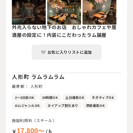
外光入らない地下のお店 おしゃれカフェや居
酒屋の設定に！内装にこだわったラム鍋屋
お気に入りリストに追加
人形町 ラムラムラム
最寄駅： 人形町
2～3日前OK
24時間OK
土日撮影OK
ネガティブOK
ALLジャンルOK
タイアップ割引あり
深夜撮影OK
施設利用料（スチール）
17,800～
￥
/ h