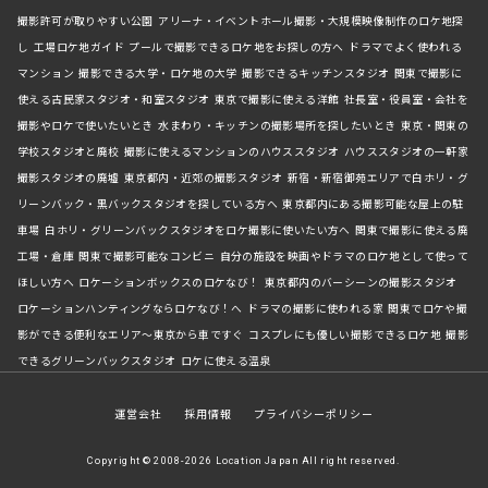
撮影許可が取りやすい公園
アリーナ・イベントホール撮影・大規模映像制作のロケ地探
し
工場ロケ地ガイド
プールで撮影できるロケ地をお探しの方へ
ドラマでよく使われる
マンション
撮影できる大学・ロケ地の大学
撮影できるキッチンスタジオ
関東で撮影に
使える古民家スタジオ・和室スタジオ
東京で撮影に使える洋館
社長室・役員室・会社を
撮影やロケで使いたいとき
水まわり・キッチンの撮影場所を探したいとき
東京・関東の
学校スタジオと廃校
撮影に使えるマンションのハウススタジオ
ハウススタジオの一軒家
撮影スタジオの廃墟
東京都内・近郊の撮影スタジオ
新宿・新宿御苑エリアで白ホリ・グ
リーンバック・黒バックスタジオを探している方へ
東京都内にある撮影可能な屋上の駐
車場
白ホリ・グリーンバックスタジオをロケ撮影に使いたい方へ
関東で撮影に使える廃
工場・倉庫
関東で撮影可能なコンビニ
自分の施設を映画やドラマのロケ地として使って
ほしい方へ
ロケーションボックスのロケなび！
東京都内のバーシーンの撮影スタジオ
ロケーションハンティングならロケなび！へ
ドラマの撮影に使われる家
関東でロケや撮
影ができる便利なエリア～東京から車ですぐ
コスプレにも優しい撮影できるロケ地
撮影
できるグリーンバックスタジオ
ロケに使える温泉
運営会社
採用情報
プライバシーポリシー
Copyright © 2008-2026 Location Japan All right reserved.