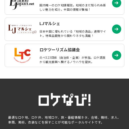
国内唯一のロケ地情報誌。地域のまだ知られぬ
新
しい魅力を紹介。全国の情報が集結！
LJマルシェ
日本全国に埋もれている「地域の逸品」通販サイ
ト。特産品開発から関わりネタも満載！
ロケツーリズム協議会
のべ523団体（自治体・企業）が参加。ロケ誘致
から観光振興へ繋げるノウハウを提供。
最適なロケ地、ロケ弁、地域ロケ、旅・番組情報ネタ、会場、機材、求人、
車両、美術、衣装などを探すことが可能なポータルサイトです。