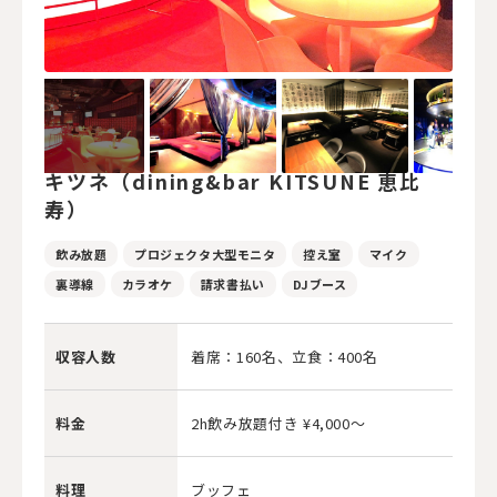
キツネ（dining&bar KITSUNE 恵比
寿）
飲み放題
プロジェクタ大型モニタ
控え室
マイク
裏導線
カラオケ
請求書払い
DJブース
収容人数
着席：160名、立食：400名
料金
2h飲み放題付き ¥4,000〜
料理
ブッフェ