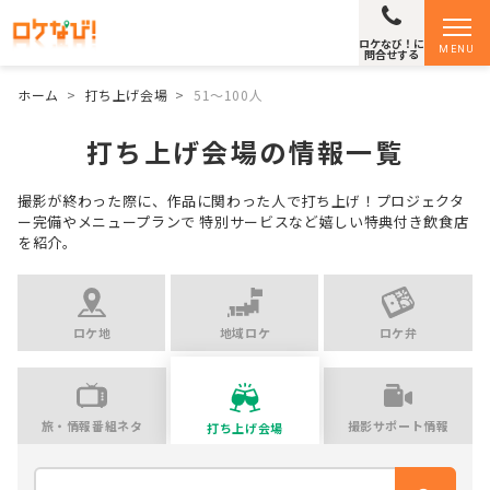
ロケなび！に
MENU
問合せする
ホーム
>
打ち上げ会場
>
51〜100人
打ち上げ会場の情報一覧
撮影が終わった際に、作品に関わった人で打ち上げ！プロジェクタ
ー完備やメニュープランで
特別サービスなど嬉しい特典付き飲食店
を紹介。
ロケ地
地域ロケ
ロケ弁
旅・情報番組ネタ
撮影サポート情報
打ち上げ会場