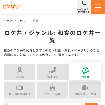
ロケなび！に
MENU
問合せする
ホーム
>
ロケ弁
>
和食
ロケ弁 / ジャンル:
和食
のロケ弁一
覧
和食のロケ弁を紹介します！朝食・昼飯・夜食・ケータリングなど
臨機応変に対応してくれる和食のお弁当屋さんです。
ロケ地
地域ロケ
ロケ弁
旅・情報番組ネタ
打ち上げ会場
撮影サポート情報