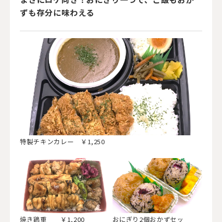
ずも存分に味わえる
特製チキンカレー ￥1,250
焼き鶏重 ￥1,200
おにぎり2個おかずセッ