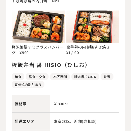
すき焼き幕の内弁当 ¥890
贅沢御膳デミグラスハンバー
豪華幕の内御膳すき焼き
グ ¥990
¥1,190
板飯弁当 醤 HISIO（ひしお）
和食
昼食・夕食
23区西側
請求書払いOK
弁当
宣伝協力割引あり
価格帯
￥800～
配達エリア
東京23区、近郊(応相談)