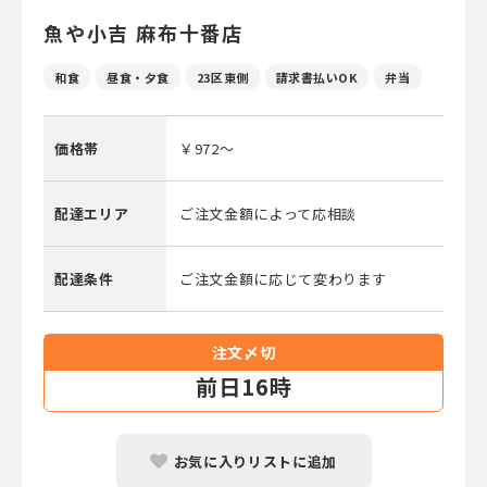
魚や小吉 麻布十番店
和食
昼食・夕食
23区東側
請求書払いOK
弁当
価格帯
￥972～
配達エリア
ご注文金額によって応相談
配達条件
ご注文金額に応じて変わります
注文〆切
前
日16時
お気に入りリストに追加