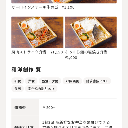
サーロインステーキ牛弁当 ¥1,190
焼肉ストライク弁当 ¥1,150
ふっくら鯖の塩焼き弁当
¥1,000
和洋創作 葵
和食
洋食
昼食・夕食
23区西側
請求書払いOK
弁当
宣伝協力割引あり
価格帯
￥800～
1都3県 ※新鮮なお弁当をお届けできる
配達エリア
可能な限りのエリアまで承ります、ご相