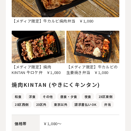
【メディア限定】牛カルビ焼肉弁当 ￥1,080
【メディア限定】焼肉
【メディア限定】牛カルビの
KINTAN 牛ロケ弁 ￥1,080
生姜焼き弁当 ￥1,080
焼肉KINTAN (やきにくキンタン)
和食
洋食
その他
昼食・夕食
夜食
23区東側
23区西側
23区外
東京以外
請求書払いOK
弁当
価格帯
￥1,080～