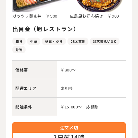
ガッツリ麺＆丼 ￥900
広島風お好み焼き ￥900
出目金（旭レストラン）
和食
中華
昼食・夕食
23区東側
請求書払いOK
弁当
価格帯
￥800～
配達エリア
応相談
配達条件
￥15,000～ 応相談
注文〆切
2
日前14時