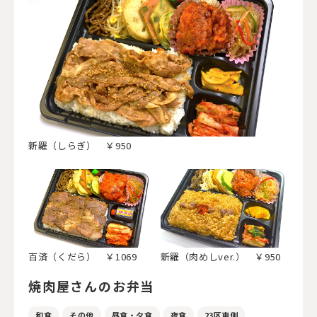
新羅（しらぎ） ￥950
百済（くだら） ￥1069
新羅（肉めしver.） ￥950
焼肉屋さんのお弁当
和食
その他
昼食・夕食
夜食
23区東側