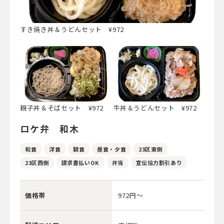
すき焼き丼＆うどんセット ¥972
親子丼＆そばセット ¥972
牛丼＆うどんセット ¥972
ロケ弁 和木
和食
洋食
朝食
昼食・夕食
23区東側
23区西側
請求書払いOK
弁当
宣伝協力割引あり
価格帯
972円～