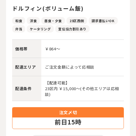
ドルフィン(ボリューム飯)
和食
洋食
昼食・夕食
23区西側
請求書払いOK
弁当
ケータリング
宣伝協力割引あり
価格帯
￥864～
配達エリア
ご注文金額によって応相談
【配達可能】
配達条件
23区内 ￥15,000～(その他エリアは応相
談)
注文〆切
前
日15時