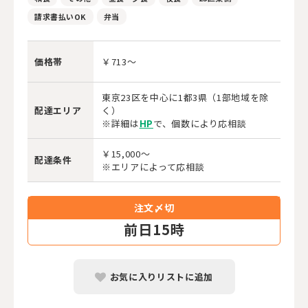
請求書払いOK
弁当
価格帯
￥713～
東京23区を中心に1都3県（1部地域を除
配達エリア
く）
※詳細は
HP
で、個数により応相談
￥15,000～
配達条件
※エリアによって応相談
注文〆切
前
日15時
お気に入りリストに追加