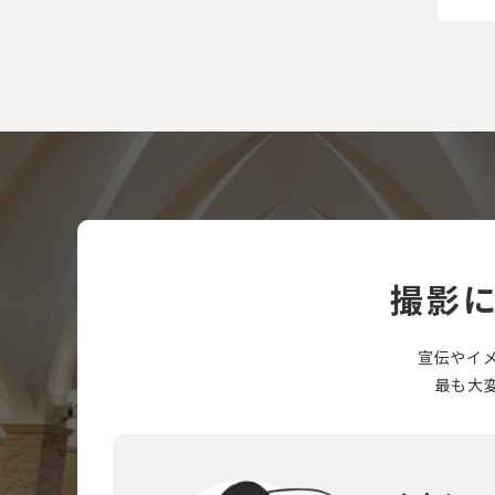
撮影
宣伝やイ
最も大