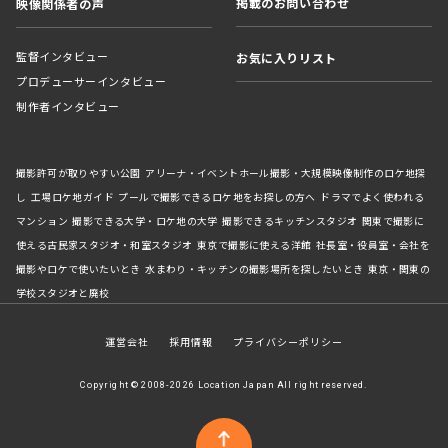
掲載のお問い合わせ
映像関係者の声
監督インタビュー
お気に入りリスト
プロデューサーインタビュー
制作者インタビュー
撮影許可が取りやすい公園
アリーナ・イベントホール撮影・大規模映像制作のロケ地探
し
工場ロケ地ガイド
プールで撮影できるロケ地をお探しの方へ
ドラマでよく使われる
マンション
撮影できる大学・ロケ地の大学
撮影できるキッチンスタジオ
関東で撮影に
使える古民家スタジオ・和室スタジオ
東京で撮影に使える洋館
社長室・役員室・会社を
撮影やロケで使いたいとき
水まわり・キッチンの撮影場所を探したいとき
東京・関東の
学校スタジオと廃校
運営会社
採用情報
プライバシーポリシー
Copyright © 2008-2026 Location Japan All right reserved.