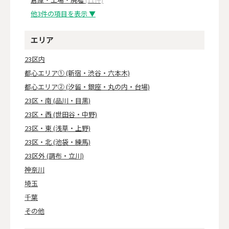
他3件の項目を表示 ▼
エリア
23区内
都心エリア① (新宿・渋谷・六本木)
都心エリア② (汐留・銀座・丸の内・台場)
23区・南 (品川・目黒)
23区・西 (世田谷・中野)
23区・東 (浅草・上野)
23区・北 (池袋・練馬)
23区外 (調布・立川)
神奈川
埼玉
千葉
その他