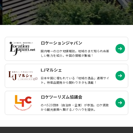
ロケーションジャパン
国内唯一のロケ地情報誌。地域のまだ知られぬ
新
しい魅力を紹介。全国の情報が集結！
LJマルシェ
日本全国に埋もれている「地域の逸品」通販サイ
ト。特産品開発から関わりネタも満載！
ロケツーリズム協議会
のべ523団体（自治体・企業）が参加。ロケ誘致
から観光振興へ繋げるノウハウを提供。