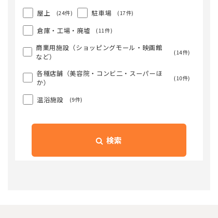
屋上
駐車場
(24件)
(17件)
倉庫・工場・廃墟
(11件)
商業用施設（ショッピングモール・映画館
(14件)
など）
各種店舗（美容院・コンビ二・スーパーほ
(10件)
か）
温浴施設
(9件)
検索