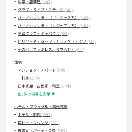
料亭・居酒屋
(14件)
クラブ・ライブ・ステージ
(9件)
バー／カウンター（ゴージャス系）
(16件)
バー／カウンター（カジュアル系）
(14件)
高級クラブ・キャバクラ
(9件)
ビリヤード・ダーツ・カラオケ・カジノ
(3件)
その他（ファミレス、食堂など）
(8件)
住宅
マンション・アパート
(9件)
一軒家
(15件)
日本家屋・古民家・和室
(17件)
他3件の項目を表示 ▼
ホテル・ブライダル・結婚式場
ホテル・旅館
(24件)
ロビー・ラウンジ
(23件)
披露宴・パーティ会場
(24件)