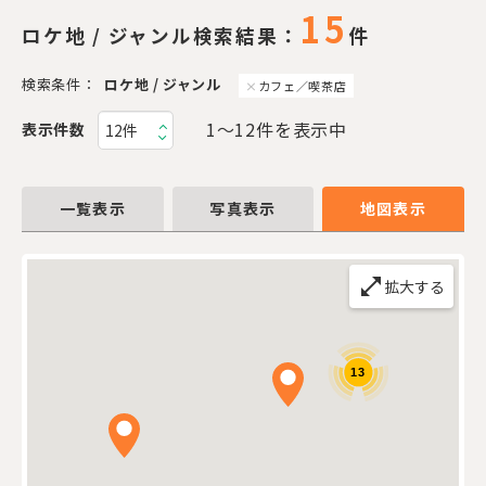
15
ロケ地 / ジャンル検索結果：
件
検索条件：
ロケ地 / ジャンル
カフェ／喫茶店
1〜12件を表示中
表示件数
一覧表示
写真表示
地図表示
open_in_full
拡大する
13