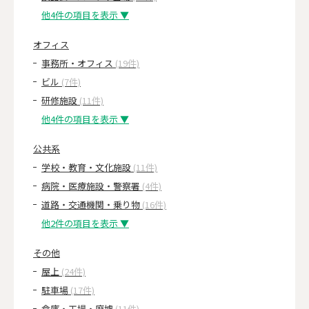
他4件の項目を表示 ▼
オフィス
事務所・オフィス
(19件)
ビル
(7件)
研修施設
(11件)
他4件の項目を表示 ▼
公共系
学校・教育・文化施設
(11件)
病院・医療施設・警察署
(4件)
道路・交通機関・乗り物
(16件)
他2件の項目を表示 ▼
その他
屋上
(24件)
駐車場
(17件)
倉庫・工場・廃墟
(11件)