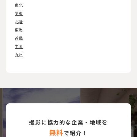
東北
関東
北陸
東海
近畿
中国
九州
撮影に協力的な企業・地域を
無料
で紹介！