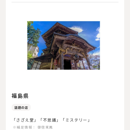
福島県
話題の店
「さざえ堂」「不思議」「ミステリー」
※補足情報：
御宿東鳳