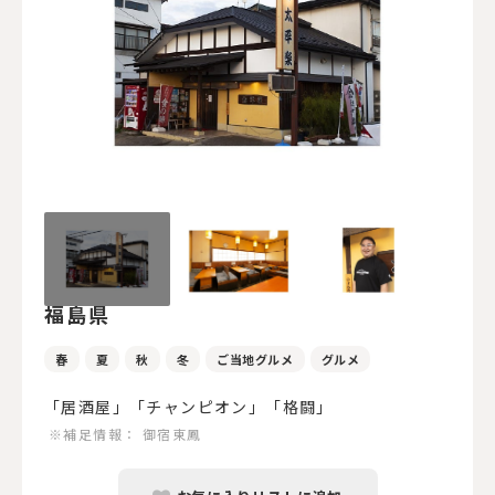
福島県
春
夏
秋
冬
ご当地グルメ
グルメ
「居酒屋」「チャンピオン」「格闘」
※補足情報：
御宿東鳳