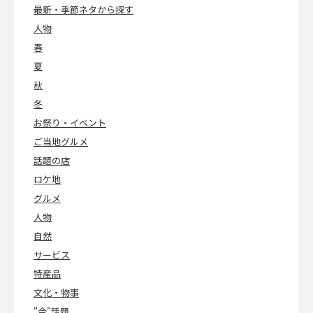
最新・季節ネタから探す
人物
春
夏
秋
冬
お祭り・イベント
ご当地グルメ
話題の店
ロケ地
グルメ
人物
自然
サービス
特産品
文化・物事
"今"話題