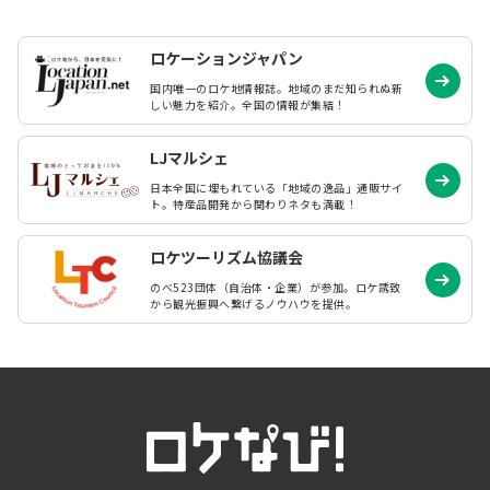
ロケーションジャパン
国内唯一のロケ地情報誌。地域のまだ知られぬ
新
しい魅力を紹介。全国の情報が集結！
LJマルシェ
日本全国に埋もれている「地域の逸品」通販サイ
ト。特産品開発から関わりネタも満載！
ロケツーリズム協議会
のべ523団体（自治体・企業）が参加。ロケ誘致
から観光振興へ繋げるノウハウを提供。