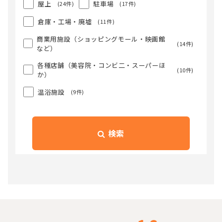
屋上
駐車場
(24件)
(17件)
倉庫・工場・廃墟
(11件)
商業用施設（ショッピングモール・映画館
(14件)
など）
各種店舗（美容院・コンビ二・スーパーほ
(10件)
か）
温浴施設
(9件)
検索