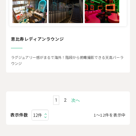
恵比寿レディアンラウンジ
ラグジュアリー感がまるで海外！階段から俯瞰撮影できる天高バーラ
ウンジ
1
2
次へ
表示件数
1〜12件を表示中