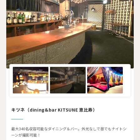
キツネ（dining&bar KITSUNE 恵比寿）
最大340名収容可能なダイニング＆バー。外光なしで昼でもナイトシ
ーンが撮影可能！