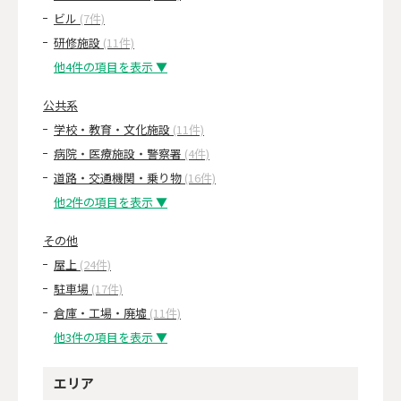
ビル
(7件)
研修施設
(11件)
他4件の項目を表示 ▼
公共系
学校・教育・文化施設
(11件)
病院・医療施設・警察署
(4件)
道路・交通機関・乗り物
(16件)
他2件の項目を表示 ▼
その他
屋上
(24件)
駐車場
(17件)
倉庫・工場・廃墟
(11件)
他3件の項目を表示 ▼
エリア