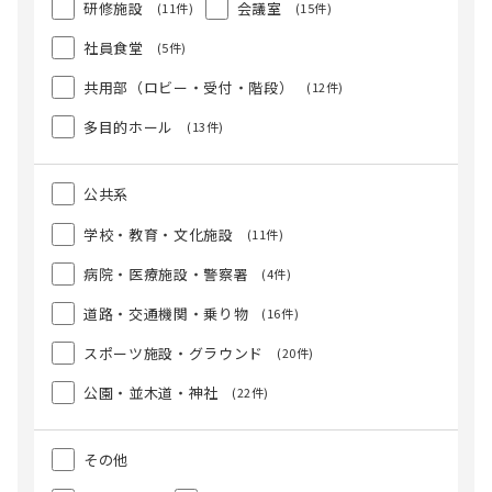
研修施設
会議室
(11件)
(15件)
社員食堂
(5件)
共用部（ロビー・受付・階段）
(12件)
多目的ホール
(13件)
公共系
学校・教育・文化施設
(11件)
病院・医療施設・警察署
(4件)
道路・交通機関・乗り物
(16件)
スポーツ施設・グラウンド
(20件)
公園・並木道・神社
(22件)
その他