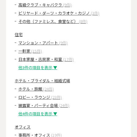
高級クラブ・キャバクラ
(9件)
ビリヤード・ダーツ・カラオケ・カジノ
(3件)
その他（ファミレス、食堂など）
(8件)
住宅
マンション・アパート
(9件)
一軒家
(15件)
日本家屋・古民家・和室
(17件)
他3件の項目を表示 ▼
ホテル・ブライダル・結婚式場
ホテル・旅館
(24件)
ロビー・ラウンジ
(23件)
披露宴・パーティ会場
(24件)
他4件の項目を表示 ▼
オフィス
事務所・オフィス
(19件)