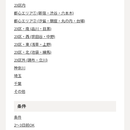
23区内
都心エリア① (新宿・渋谷・六本木)
都心エリア② (汐留・銀座・丸の内・台場)
23区・南 (品川・目黒)
23区・西 (世田谷・中野)
23区・東 (浅草・上野)
23区・北 (池袋・練馬)
23区外 (調布・立川)
神奈川
埼玉
千葉
その他
条件
条件
2～3日前OK