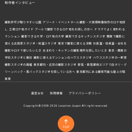
制作者インタビュー
撮影許可が取りやすい公園
アリーナ・イベントホール撮影・大規模映像制作のロケ地探
し
工場ロケ地ガイド
プールで撮影できるロケ地をお探しの方へ
ドラマでよく使われる
マンション
撮影できる大学・ロケ地の大学
撮影できるキッチンスタジオ
関東で撮影に
使える古民家スタジオ・和室スタジオ
東京で撮影に使える洋館
社長室・役員室・会社を
撮影やロケで使いたいとき
水まわり・キッチンの撮影場所を探したいとき
東京・関東の
学校スタジオと廃校
撮影に使えるマンションのハウススタジオ
ハウススタジオの一軒家
撮影スタジオの廃墟
東京都内・近郊の撮影スタジオ
新宿・新宿御苑エリアで白ホリ・グ
リーンバック・黒バックスタジオを探している方へ
東京都内にある撮影可能な屋上の駐
車場
運営会社
採用情報
プライバシーポリシー
Copyright © 2008-2026 Location Japan All right reserved.
TOP