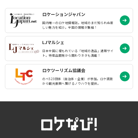
ロケーションジャパン
国内唯一のロケ地情報誌。地域のまだ知られぬ
新
しい魅力を紹介。全国の情報が集結！
LJマルシェ
日本全国に埋もれている「地域の逸品」通販サイ
ト。特産品開発から関わりネタも満載！
ロケツーリズム協議会
のべ523団体（自治体・企業）が参加。ロケ誘致
から観光振興へ繋げるノウハウを提供。