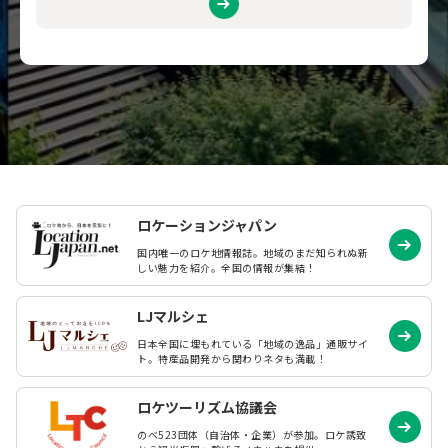
ロケーションジャパン
国内唯一のロケ地情報誌。地域のまだ知られぬ
新
しい魅力を紹介。全国の情報が集結！
LJマルシェ
日本全国に埋もれている「地域の逸品」通販サイ
ト。特産品開発から関わりネタも満載！
ロケツーリズム協議会
のべ523団体（自治体・企業）が参加。ロケ誘致