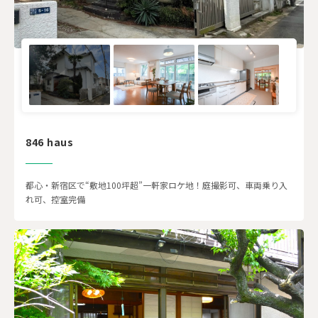
846 haus
都心・新宿区で“敷地100坪超”一軒家ロケ地！庭撮影可、車両乗り入
れ可、控室完備