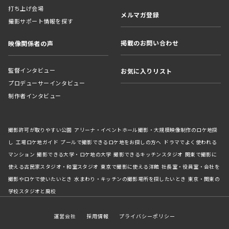
打ち上げ会場
メルマガ登録
撮影サポート情報を探す
掲載のお問い合わせ
映像関係者の声
監督インタビュー
お気に入りリスト
プロデューサーインタビュー
制作者インタビュー
撮影許可が取りやすい公園
アリーナ・イベントホール撮影・大規模映像制作のロケ地探
し
工場ロケ地ガイド
プールで撮影できるロケ地をお探しの方へ
ドラマでよく使われる
マンション
撮影できる大学・ロケ地の大学
撮影できるキッチンスタジオ
関東で撮影に
使える古民家スタジオ・和室スタジオ
東京で撮影に使える洋館
社長室・役員室・会社を
撮影やロケで使いたいとき
水まわり・キッチンの撮影場所を探したいとき
東京・関東の
学校スタジオと廃校
運営会社
採用情報
プライバシーポリシー