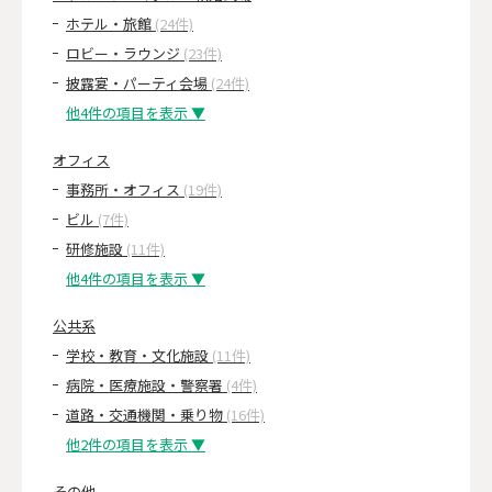
ホテル・旅館
(24件)
ロビー・ラウンジ
(23件)
披露宴・パーティ会場
(24件)
他4件の項目を表示 ▼
オフィス
事務所・オフィス
(19件)
ビル
(7件)
研修施設
(11件)
他4件の項目を表示 ▼
公共系
学校・教育・文化施設
(11件)
病院・医療施設・警察署
(4件)
道路・交通機関・乗り物
(16件)
他2件の項目を表示 ▼
その他