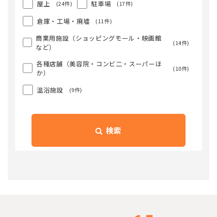
屋上
駐車場
(24件)
(17件)
倉庫・工場・廃墟
(11件)
商業用施設（ショッピングモール・映画館
(14件)
など）
各種店舗（美容院・コンビ二・スーパーほ
(10件)
か）
温浴施設
(9件)
検索