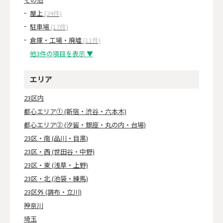
屋上
(24件)
駐車場
(17件)
倉庫・工場・廃墟
(11件)
他3件の項目を表示 ▼
エリア
23区内
都心エリア① (新宿・渋谷・六本木)
都心エリア② (汐留・銀座・丸の内・台場)
23区・南 (品川・目黒)
23区・西 (世田谷・中野)
23区・東 (浅草・上野)
23区・北 (池袋・練馬)
23区外 (調布・立川)
神奈川
埼玉