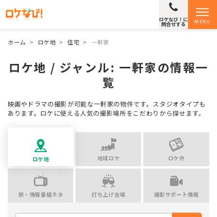
ロケなび！に
MENU
問合せする
ホーム
>
ロケ地
>
住宅
>
一軒家
ロケ地 / ジャンル:
一軒家
の情報一
覧
映画やドラマの撮影が可能な一軒家の物件です。スタジオタイプも
あります。ロケに使える人気の撮影場所をこだわりから探せます。
地域ロケ
ロケ弁
ロケ地
旅・情報番組ネタ
打ち上げ会場
撮影サポート情報