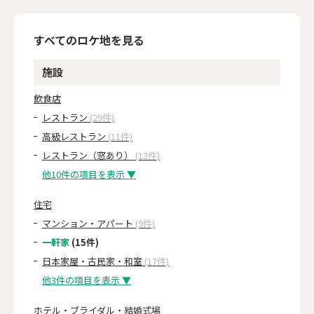
すべてのロケ地を見る
施設
飲食店
レストラン
(29件)
高級レストラン
(11件)
レストラン（窓あり）
(13件)
他10件の項目を表示 ▼
住宅
マンション・アパート
(9件)
一軒家
(15件)
日本家屋・古民家・和室
(17件)
他3件の項目を表示 ▼
ホテル・ブライダル・結婚式場