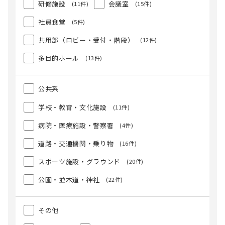
研修施設
会議室
(11件)
(15件)
社員食堂
(5件)
共用部（ロビー・受付・階段）
(12件)
多目的ホール
(13件)
公共系
学校・教育・文化施設
(11件)
病院・医療施設・警察署
(4件)
道路・交通機関・乗り物
(16件)
スポーツ施設・グラウンド
(20件)
公園・並木道・神社
(22件)
その他