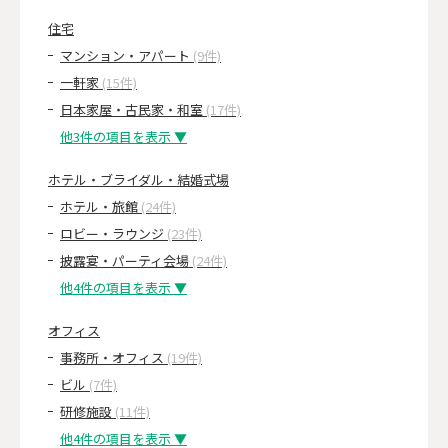
住宅
マンション・アパート
(9件)
一軒家
(15件)
日本家屋・古民家・和室
(17件)
他3件の項目を表示 ▼
ホテル・ブライダル・結婚式場
ホテル・旅館
(24件)
ロビー・ラウンジ
(23件)
披露宴・パーティ会場
(24件)
他4件の項目を表示 ▼
オフィス
事務所・オフィス
(19件)
ビル
(7件)
研修施設
(11件)
他4件の項目を表示 ▼