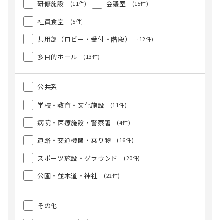
研修施設
会議室
(11件)
(15件)
社員食堂
(5件)
共用部（ロビー・受付・階段）
(12件)
多目的ホール
(13件)
公共系
学校・教育・文化施設
(11件)
病院・医療施設・警察署
(4件)
道路・交通機関・乗り物
(16件)
スポーツ施設・グラウンド
(20件)
公園・並木道・神社
(22件)
その他