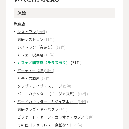
施設
飲食店
レストラン
(29件)
高級レストラン
(11件)
レストラン（窓あり）
(13件)
カフェ／喫茶店
(15件)
カフェ／喫茶店（テラスあり）
(21件)
パーティー会場
(15件)
料亭・居酒屋
(14件)
クラブ・ライブ・ステージ
(9件)
バー／カウンター（ゴージャス系）
(16件)
バー／カウンター（カジュアル系）
(14件)
高級クラブ・キャバクラ
(9件)
ビリヤード・ダーツ・カラオケ・カジノ
(3件)
その他（ファミレス、食堂など）
(8件)