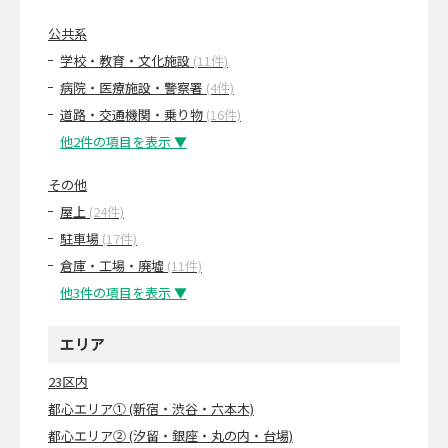
公共系
学校・教育・文化施設
(11件)
病院・医療施設・警察署
(4件)
道路・交通機関・乗り物
(16件)
他2件の項目を表示 ▼
その他
屋上
(24件)
駐車場
(17件)
倉庫・工場・廃墟
(11件)
他3件の項目を表示 ▼
エリア
23区内
都心エリア① (新宿・渋谷・六本木)
都心エリア② (汐留・銀座・丸の内・台場)