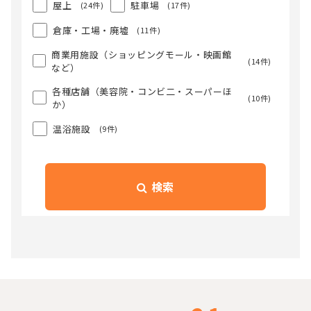
屋上
駐車場
(24件)
(17件)
倉庫・工場・廃墟
(11件)
商業用施設（ショッピングモール・映画館
(14件)
など）
各種店舗（美容院・コンビ二・スーパーほ
(10件)
か）
温浴施設
(9件)
検索