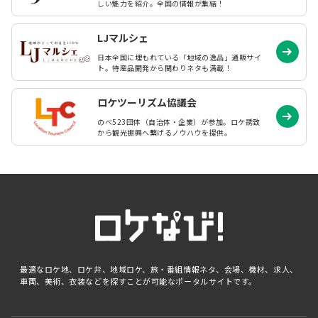
しい魅力を紹介。全国の情報が集結！
LJマルシェ
日本全国に埋もれている「地域の逸品」通販サイ
ト。特産品開発から関わりネタも満載！
ロケツーリズム協議会
のべ523団体（自治体・企業）が参加。ロケ誘致
から観光振興へ繋げるノウハウを提供。
最適なロケ地、ロケ弁、地域ロケ、旅・番組情報ネタ、会場、機材、求人、
車両、美術、衣装などを探すことが可能なポータルサイトです。