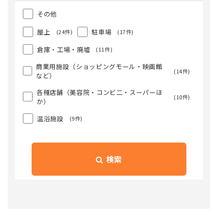
その他
屋上
駐車場
(24件)
(17件)
倉庫・工場・廃墟
(11件)
商業用施設（ショッピングモール・映画館
(14件)
など）
各種店舗（美容院・コンビ二・スーパーほ
(10件)
か）
温浴施設
(9件)
検索