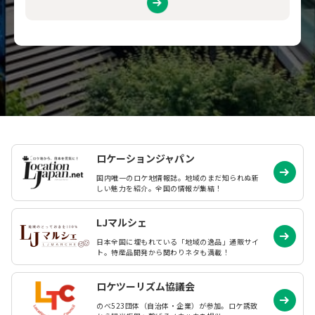
ロケーションジャパン
国内唯一のロケ地情報誌。地域のまだ知られぬ
新
しい魅力を紹介。全国の情報が集結！
LJマルシェ
日本全国に埋もれている「地域の逸品」通販サイ
ト。特産品開発から関わりネタも満載！
ロケツーリズム協議会
のべ523団体（自治体・企業）が参加。ロケ誘致