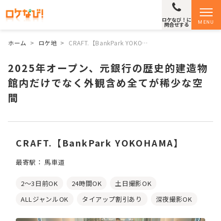
ロケなび！に
MENU
問合せする
ホーム
>
ロケ地
>
CRAFT.【BankPark YOKO…
2025年オープン、元銀行の歴史的建造物
館内だけでなく外観含め全てが稀少な空
間
CRAFT.【BankPark YOKOHAMA】
最寄駅： 馬車道
2～3日前OK
24時間OK
土日撮影OK
ALLジャンルOK
タイアップ割引あり
深夜撮影OK