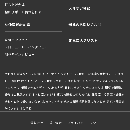
打ち上げ会場
メルマガ登録
撮影サポート情報を探す
掲載のお問い合わせ
映像関係者の声
監督インタビュー
お気に入りリスト
プロデューサーインタビュー
制作者インタビュー
撮影許可が取りやすい公園
アリーナ・イベントホール撮影・大規模映像制作のロケ地探
し
工場ロケ地ガイド
プールで撮影できるロケ地をお探しの方へ
ドラマでよく使われる
マンション
撮影できる大学・ロケ地の大学
撮影できるキッチンスタジオ
関東で撮影に
使える古民家スタジオ・和室スタジオ
東京で撮影に使える洋館
社長室・役員室・会社を
撮影やロケで使いたいとき
水まわり・キッチンの撮影場所を探したいとき
東京・関東の
学校スタジオと廃校
運営会社
採用情報
プライバシーポリシー