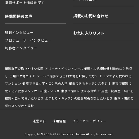
撮影サポート情報を探す
掲載のお問い合わせ
映像関係者の声
監督インタビュー
お気に入りリスト
プロデューサーインタビュー
制作者インタビュー
撮影許可が取りやすい公園
アリーナ・イベントホール撮影・大規模映像制作のロケ地探
し
工場ロケ地ガイド
プールで撮影できるロケ地をお探しの方へ
ドラマでよく使われる
マンション
撮影できる大学・ロケ地の大学
撮影できるキッチンスタジオ
関東で撮影に
使える古民家スタジオ・和室スタジオ
東京で撮影に使える洋館
社長室・役員室・会社を
撮影やロケで使いたいとき
水まわり・キッチンの撮影場所を探したいとき
東京・関東の
学校スタジオと廃校
運営会社
採用情報
プライバシーポリシー
Copyright © 2008-2026 Location Japan All right reserved.