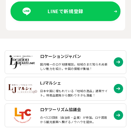
LINEで新規登録
ロケーションジャパン
国内唯一のロケ地情報誌。地域のまだ知られぬ
新
しい魅力を紹介。全国の情報が集結！
LJマルシェ
日本全国に埋もれている「地域の逸品」通販サイ
ト。特産品開発から関わりネタも満載！
ロケツーリズム協議会
のべ523団体（自治体・企業）が参加。ロケ誘致
から観光振興へ繋げるノウハウを提供。