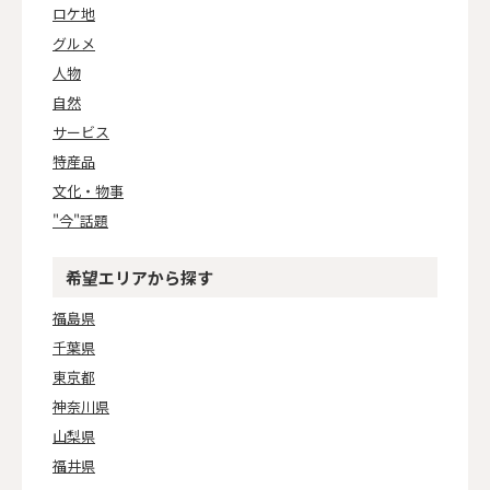
ロケ地
グルメ
人物
自然
サービス
特産品
文化・物事
"今"話題
希望エリアから探す
福島県
千葉県
東京都
神奈川県
山梨県
福井県