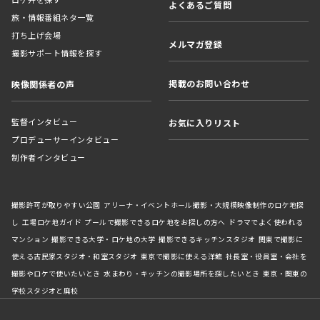
よくあるご質問
旅・情報番組ネタ一覧
打ち上げ会場
メルマガ登録
撮影サポート情報を探す
掲載のお問い合わせ
映像関係者の声
監督インタビュー
お気に入りリスト
プロデューサーインタビュー
制作者インタビュー
撮影許可が取りやすい公園
アリーナ・イベントホール撮影・大規模映像制作のロケ地探
し
工場ロケ地ガイド
プールで撮影できるロケ地をお探しの方へ
ドラマでよく使われる
マンション
撮影できる大学・ロケ地の大学
撮影できるキッチンスタジオ
関東で撮影に
使える古民家スタジオ・和室スタジオ
東京で撮影に使える洋館
社長室・役員室・会社を
撮影やロケで使いたいとき
水まわり・キッチンの撮影場所を探したいとき
東京・関東の
学校スタジオと廃校