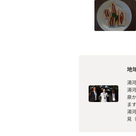
地
湯
湯
泉
ま
湯
見