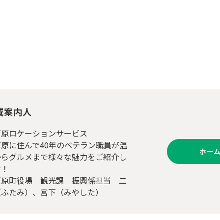
域案内人
河原ロケーションサービス
河原に住んで40年のベテラン職員が温
ホー
からグルメまで様々な魅力をご紹介し
す！
河原町役場 観光課 振興係担当 二
（ふたみ）、宮下（みやした）