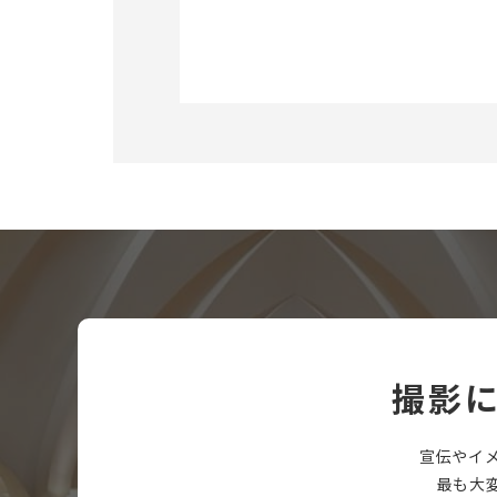
撮影
宣伝やイ
最も大