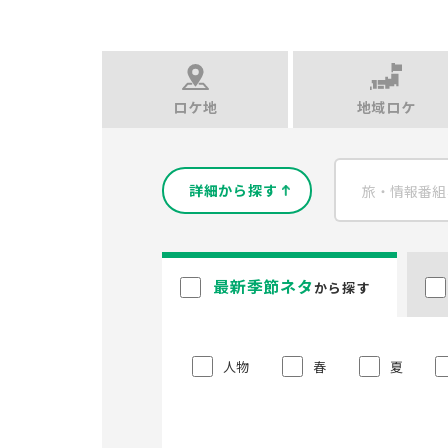
ロケ地
地域ロケ
詳細から探す
最新季節ネタ
から探す
人物
春
夏