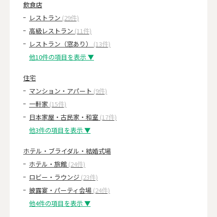
飲食店
レストラン
(29件)
高級レストラン
(11件)
レストラン（窓あり）
(13件)
他10件の項目を表示 ▼
住宅
マンション・アパート
(9件)
一軒家
(15件)
日本家屋・古民家・和室
(17件)
他3件の項目を表示 ▼
ホテル・ブライダル・結婚式場
ホテル・旅館
(24件)
ロビー・ラウンジ
(23件)
披露宴・パーティ会場
(24件)
他4件の項目を表示 ▼