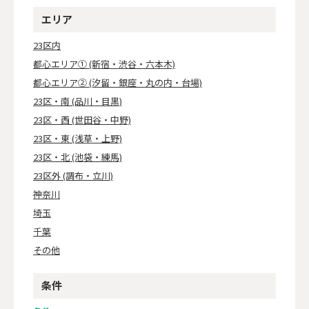
エリア
23区内
都心エリア① (新宿・渋谷・六本木)
都心エリア② (汐留・銀座・丸の内・台場)
23区・南 (品川・目黒)
23区・西 (世田谷・中野)
23区・東 (浅草・上野)
23区・北 (池袋・練馬)
23区外 (調布・立川)
神奈川
埼玉
千葉
その他
条件