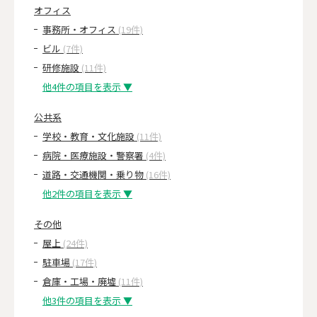
オフィス
事務所・オフィス
(19件)
ビル
(7件)
研修施設
(11件)
他4件の項目を表示 ▼
公共系
学校・教育・文化施設
(11件)
病院・医療施設・警察署
(4件)
道路・交通機関・乗り物
(16件)
他2件の項目を表示 ▼
その他
屋上
(24件)
駐車場
(17件)
倉庫・工場・廃墟
(11件)
他3件の項目を表示 ▼