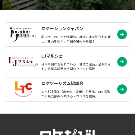
ロケーションジャパン
国内唯一のロケ地情報誌。地域のまだ知られぬ
新
しい魅力を紹介。全国の情報が集結！
LJマルシェ
日本全国に埋もれている「地域の逸品」通販サイ
ト。特産品開発から関わりネタも満載！
ロケツーリズム協議会
のべ523団体（自治体・企業）が参加。ロケ誘致
から観光振興へ繋げるノウハウを提供。