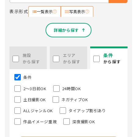
表示形式
一覧表示
写真表示
詳細から探す
条件
施設
エリア
から探す
から探す
から探す
条件
2～3日前OK
24時間OK
土日撮影OK
ネガティブOK
ALLジャンルOK
タイアップ割引あり
作品イメージ重視
深夜撮影OK