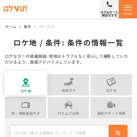
ロケなび！に
MENU
問合せする
ホーム
>
条件
>
ページ 9
ロケ地 / 条件:
条件
の情報一覧
ロケなび！の掲載施設･地域はトラブルなく安心して撮影していた
だけるよう、直接アドバイスしています。
地域ロケ
ロケ弁
ロケ地
旅・情報番組ネタ
打ち上げ会場
撮影サポート情報