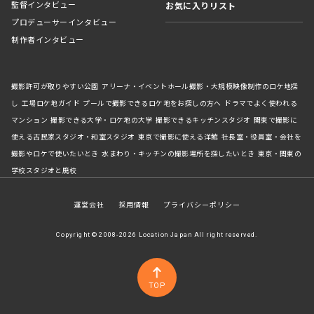
監督インタビュー
お気に入りリスト
プロデューサーインタビュー
制作者インタビュー
撮影許可が取りやすい公園
アリーナ・イベントホール撮影・大規模映像制作のロケ地探
し
工場ロケ地ガイド
プールで撮影できるロケ地をお探しの方へ
ドラマでよく使われる
マンション
撮影できる大学・ロケ地の大学
撮影できるキッチンスタジオ
関東で撮影に
使える古民家スタジオ・和室スタジオ
東京で撮影に使える洋館
社長室・役員室・会社を
撮影やロケで使いたいとき
水まわり・キッチンの撮影場所を探したいとき
東京・関東の
学校スタジオと廃校
運営会社
採用情報
プライバシーポリシー
Copyright © 2008-2026 Location Japan All right reserved.
TOP