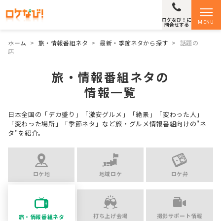
ロケなび！に
MENU
問合せする
ホーム
>
旅・情報番組ネタ
>
最新・季節ネタから探す
>
話題の
店
旅・情報番組ネタの
情報一覧
日本全国の「デカ盛り」「激安グルメ」「絶景」「変わった人」
「変わった場所」「季節ネタ」など
旅・グルメ情報番組向けの"ネ
タ"を紹介。
ロケ地
地域ロケ
ロケ弁
打ち上げ会場
撮影サポート情報
旅・情報番組ネタ