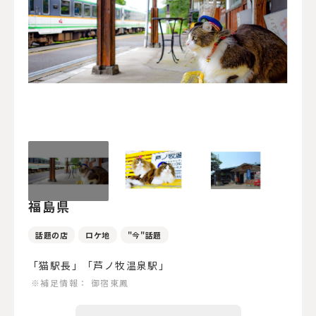
福島県
話題の店
ロケ地
"今"話題
「猫駅長」「芦ノ牧温泉駅」
※補足情報：
御宿東鳳