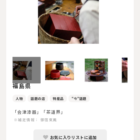
福島県
人物
話題の店
特産品
"今"話題
「会津漆器」「茶道界」
※補足情報：
御宿東鳳
お気に入りリストに追加