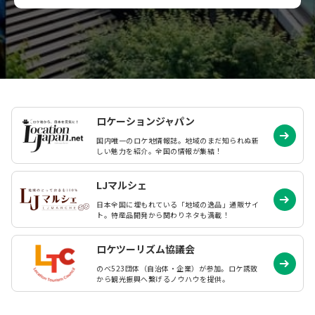
ロケーションジャパン
国内唯一のロケ地情報誌。地域のまだ知られぬ
新
しい魅力を紹介。全国の情報が集結！
LJマルシェ
日本全国に埋もれている「地域の逸品」通販サイ
ト。特産品開発から関わりネタも満載！
ロケツーリズム協議会
のべ523団体（自治体・企業）が参加。ロケ誘致
から観光振興へ繋げるノウハウを提供。