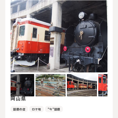
岡山県
話題の店
ロケ地
"今"話題