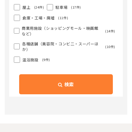
屋上
駐車場
(24件)
(17件)
倉庫・工場・廃墟
(11件)
商業用施設（ショッピングモール・映画館
(14件)
など）
各種店舗（美容院・コンビ二・スーパーほ
(10件)
か）
温浴施設
(9件)
検索