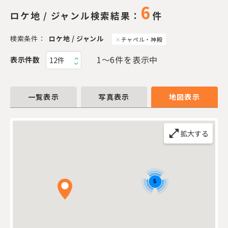
6
ロケ地 / ジャンル検索結果：
件
検索条件：
ロケ地 / ジャンル
チャペル・神殿
1〜6件を表示中
表示件数
一覧表示
写真表示
地図表示
open_in_full
拡大する
5