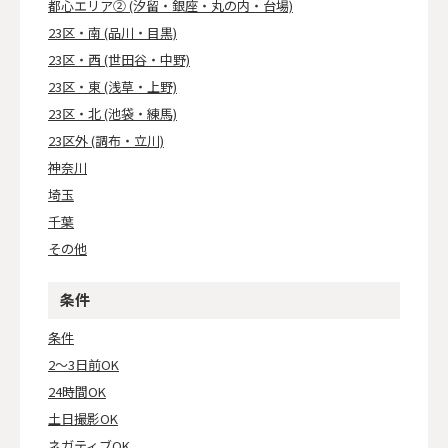
都心エリア② (汐留・銀座・丸の内・台場)
23区・南 (品川・目黒)
23区・西 (世田谷・中野)
23区・東 (浅草・上野)
23区・北 (池袋・練馬)
23区外 (調布・立川)
神奈川
埼玉
千葉
その他
条件
条件
2～3日前OK
24時間OK
土日撮影OK
ネガティブOK