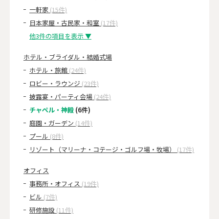
一軒家
(15件)
日本家屋・古民家・和室
(17件)
他3件の項目を表示 ▼
ホテル・ブライダル・結婚式場
ホテル・旅館
(24件)
ロビー・ラウンジ
(23件)
披露宴・パーティ会場
(24件)
チャペル・神殿
(6件)
庭園・ガーデン
(14件)
プール
(8件)
リゾート（マリーナ・コテージ・ゴルフ場・牧場）
(17件)
オフィス
事務所・オフィス
(19件)
ビル
(7件)
研修施設
(11件)