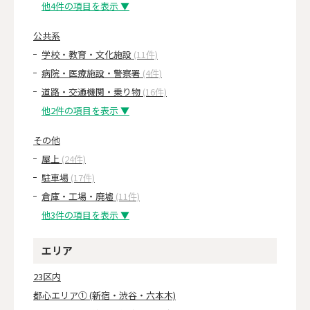
他4件の項目を表示 ▼
公共系
学校・教育・文化施設
(11件)
病院・医療施設・警察署
(4件)
道路・交通機関・乗り物
(16件)
他2件の項目を表示 ▼
その他
屋上
(24件)
駐車場
(17件)
倉庫・工場・廃墟
(11件)
他3件の項目を表示 ▼
エリア
23区内
都心エリア① (新宿・渋谷・六本木)