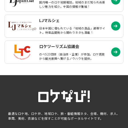
国内唯一のロケ地情報誌。地域のまだ知られぬ
新
しい魅力を紹介。全国の情報が集結！
LJマルシェ
日本全国に埋もれている「地域の逸品」通販サイ
ト。特産品開発から関わりネタも満載！
ロケツーリズム協議会
のべ523団体（自治体・企業）が参加。ロケ誘致
から観光振興へ繋げるノウハウを提供。
最適なロケ地、ロケ弁、地域ロケ、旅・番組情報ネタ、会場、機材、求人、
車両、美術、衣装などを探すことが可能なポータルサイトです。