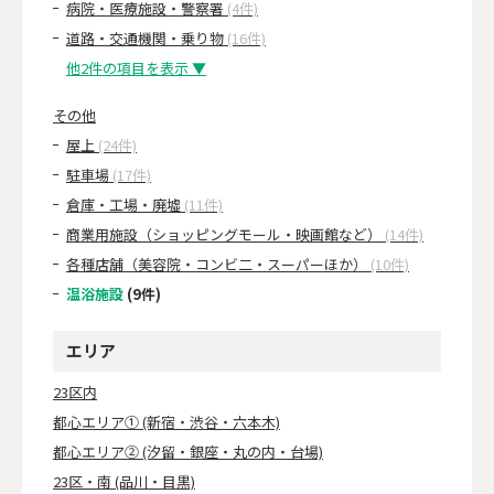
病院・医療施設・警察署
(4件)
道路・交通機関・乗り物
(16件)
他2件の項目を表示 ▼
その他
屋上
(24件)
駐車場
(17件)
倉庫・工場・廃墟
(11件)
商業用施設（ショッピングモール・映画館など）
(14件)
各種店舗（美容院・コンビ二・スーパーほか）
(10件)
温浴施設
(9件)
エリア
23区内
都心エリア① (新宿・渋谷・六本木)
都心エリア② (汐留・銀座・丸の内・台場)
23区・南 (品川・目黒)