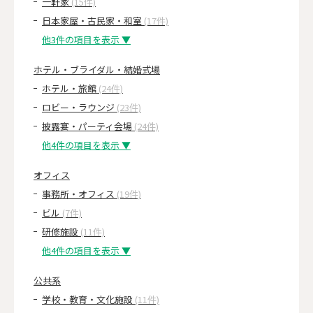
一軒家
(15件)
日本家屋・古民家・和室
(17件)
他3件の項目を表示 ▼
ホテル・ブライダル・結婚式場
ホテル・旅館
(24件)
ロビー・ラウンジ
(23件)
披露宴・パーティ会場
(24件)
他4件の項目を表示 ▼
オフィス
事務所・オフィス
(19件)
ビル
(7件)
研修施設
(11件)
他4件の項目を表示 ▼
公共系
学校・教育・文化施設
(11件)