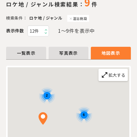
9
ロケ地 / ジャンル検索結果：
件
検索条件：
ロケ地 / ジャンル
温浴施設
1〜9件を表示中
表示件数
一覧表示
写真表示
地図表示
open_in_full
拡大する
2
6