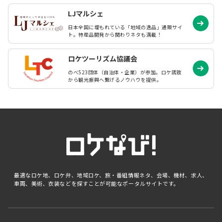
LJマルシェ
日本全国に埋もれている「地域の逸品」通販サイ
ト。特産品開発から関わりネタも満載！
ロケツーリズム協議会
のべ523団体（自治体・企業）が参加。ロケ誘致
から観光振興へ繋げるノウハウを提供。
最適なロケ地、ロケ弁、地域ロケ、旅・番組情報ネタ、会場、機材、求人、
車両、美術、衣装などを探すことが可能なポータルサイトです。