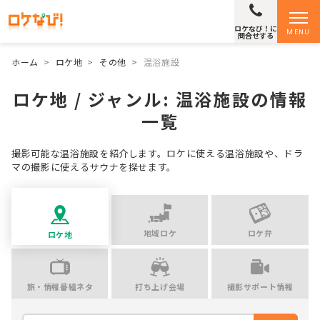
ロケなび！に
MENU
問合せする
ホーム
>
ロケ地
>
その他
>
温浴施設
ロケ地 / ジャンル:
温浴施設
の情報
一覧
撮影可能な温浴施設を紹介します。ロケに使える温浴施設や、ドラ
マの撮影に使えるサウナを探せます。
地域ロケ
ロケ弁
ロケ地
旅・情報番組ネタ
打ち上げ会場
撮影サポート情報