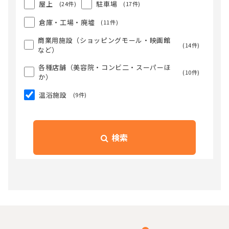
屋上
駐車場
(24件)
(17件)
倉庫・工場・廃墟
(11件)
商業用施設（ショッピングモール・映画館
(14件)
など）
各種店舗（美容院・コンビ二・スーパーほ
(10件)
か）
温浴施設
(9件)
検索