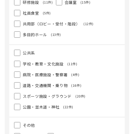
研修施設
会議室
(11件)
(15件)
社員食堂
(5件)
共用部（ロビー・受付・階段）
(12件)
多目的ホール
(13件)
公共系
学校・教育・文化施設
(11件)
病院・医療施設・警察署
(4件)
道路・交通機関・乗り物
(16件)
スポーツ施設・グラウンド
(20件)
公園・並木道・神社
(22件)
その他