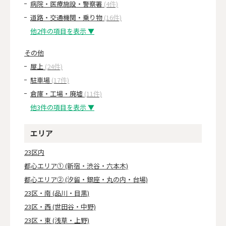
病院・医療施設・警察署
(4件)
道路・交通機関・乗り物
(16件)
他2件の項目を表示 ▼
その他
屋上
(24件)
駐車場
(17件)
倉庫・工場・廃墟
(11件)
他3件の項目を表示 ▼
エリア
23区内
都心エリア① (新宿・渋谷・六本木)
都心エリア② (汐留・銀座・丸の内・台場)
23区・南 (品川・目黒)
23区・西 (世田谷・中野)
23区・東 (浅草・上野)