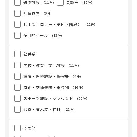
研修施設
会議室
(11件)
(15件)
社員食堂
(5件)
共用部（ロビー・受付・階段）
(12件)
多目的ホール
(13件)
公共系
学校・教育・文化施設
(11件)
病院・医療施設・警察署
(4件)
道路・交通機関・乗り物
(16件)
スポーツ施設・グラウンド
(20件)
公園・並木道・神社
(22件)
その他