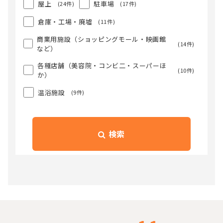
屋上
駐車場
(24件)
(17件)
倉庫・工場・廃墟
(11件)
商業用施設（ショッピングモール・映画館
(14件)
など）
各種店舗（美容院・コンビ二・スーパーほ
(10件)
か）
温浴施設
(9件)
検索