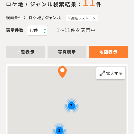
11
ロケ地 / ジャンル検索結果：
件
検索条件：
ロケ地 / ジャンル
高級レストラン
1〜11件を表示中
表示件数
一覧表示
写真表示
地図表示
open_in_full
拡大する
7
2