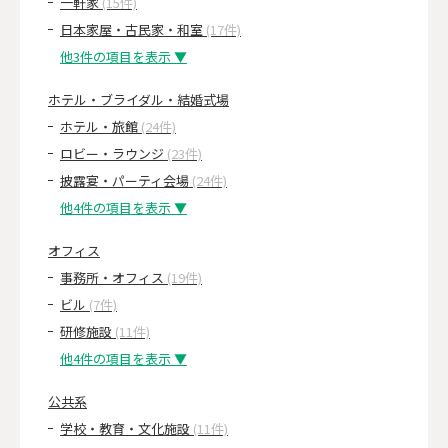
一軒家
(15件)
日本家屋・古民家・和室
(17件)
他3件の項目を表示 ▼
ホテル・ブライダル・結婚式場
ホテル・旅館
(24件)
ロビー・ラウンジ
(23件)
披露宴・パーティ会場
(24件)
他4件の項目を表示 ▼
オフィス
事務所・オフィス
(19件)
ビル
(7件)
研修施設
(11件)
他4件の項目を表示 ▼
公共系
学校・教育・文化施設
(11件)