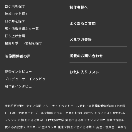
ロケ地を探す
制作者様へ
地域ロケを探す
ロケ弁を探す
よくあるご質問
旅・情報番組ネタ一覧
打ち上げ会場
メルマガ登録
撮影サポート情報を探す
掲載のお問い合わせ
映像関係者の声
監督インタビュー
お気に入りリスト
プロデューサーインタビュー
制作者インタビュー
撮影許可が取りやすい公園
アリーナ・イベントホール撮影・大規模映像制作のロケ地探
し
工場ロケ地ガイド
プールで撮影できるロケ地をお探しの方へ
ドラマでよく使われる
マンション
撮影できる大学・ロケ地の大学
撮影できるキッチンスタジオ
関東で撮影に
使える古民家スタジオ・和室スタジオ
東京で撮影に使える洋館
社長室・役員室・会社を