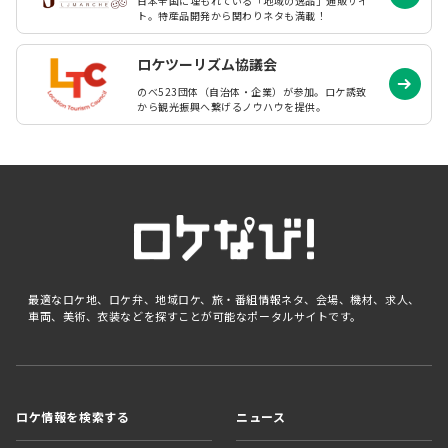
日本全国に埋もれている「地域の逸品」通販サイ
ト。特産品開発から関わりネタも満載！
ロケツーリズム協議会
のべ523団体（自治体・企業）が参加。ロケ誘致
から観光振興へ繋げるノウハウを提供。
最適なロケ地、ロケ弁、地域ロケ、旅・番組情報ネタ、会場、機材、求人、
車両、美術、衣装などを探すことが可能なポータルサイトです。
ロケ情報を検索する
ニュース