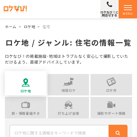
ロケなび！に
MENU
問合せする
ホーム
>
ロケ地
>
住宅
ロケ地 / ジャンル:
住宅
の情報一覧
ロケなび！の掲載施設･地域はトラブルなく安心して撮影していた
だけるよう、直接アドバイスしています。
地域ロケ
ロケ弁
ロケ地
旅・情報番組ネタ
打ち上げ会場
撮影サポート情報