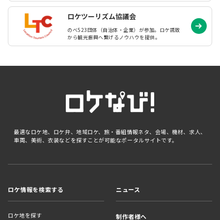
ロケツーリズム協議会
のべ523団体（自治体・企業）が参加。ロケ誘致
から観光振興へ繋げるノウハウを提供。
最適なロケ地、ロケ弁、地域ロケ、旅・番組情報ネタ、会場、機材、求人、
車両、美術、衣装などを探すことが可能なポータルサイトです。
ロケ情報を検索する
ニュース
ロケ地を探す
制作者様へ