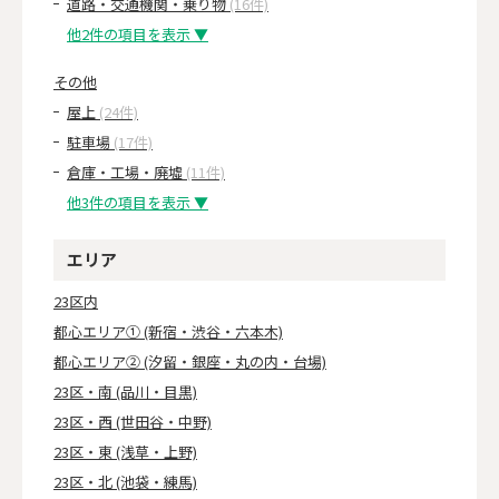
道路・交通機関・乗り物
(16件)
他2件の項目を表示 ▼
その他
屋上
(24件)
駐車場
(17件)
倉庫・工場・廃墟
(11件)
他3件の項目を表示 ▼
エリア
23区内
都心エリア① (新宿・渋谷・六本木)
都心エリア② (汐留・銀座・丸の内・台場)
23区・南 (品川・目黒)
23区・西 (世田谷・中野)
23区・東 (浅草・上野)
23区・北 (池袋・練馬)