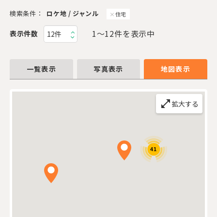
検索条件：
ロケ地 / ジャンル
住宅
1〜12件を表示中
表示件数
一覧表示
写真表示
地図表示
open_in_full
拡大する
41