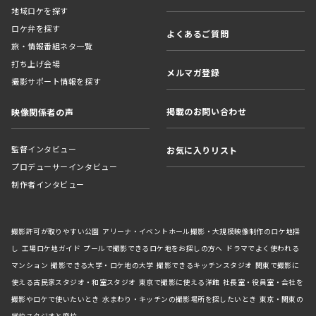
地域ロケを探す
ロケ弁を探す
よくあるご質問
旅・情報番組ネタ一覧
打ち上げ会場
メルマガ登録
撮影サポート情報を探す
掲載のお問い合わせ
映像関係者の声
監督インタビュー
お気に入りリスト
プロデューサーインタビュー
制作者インタビュー
撮影許可が取りやすい公園
アリーナ・イベントホール撮影・大規模映像制作のロケ地探
し
工場ロケ地ガイド
プールで撮影できるロケ地をお探しの方へ
ドラマでよく使われる
マンション
撮影できる大学・ロケ地の大学
撮影できるキッチンスタジオ
関東で撮影に
使える古民家スタジオ・和室スタジオ
東京で撮影に使える洋館
社長室・役員室・会社を
撮影やロケで使いたいとき
水まわり・キッチンの撮影場所を探したいとき
東京・関東の