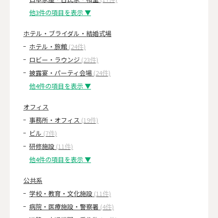
他3件の項目を表示 ▼
ホテル・ブライダル・結婚式場
ホテル・旅館
(24件)
ロビー・ラウンジ
(23件)
披露宴・パーティ会場
(24件)
他4件の項目を表示 ▼
オフィス
事務所・オフィス
(19件)
ビル
(7件)
研修施設
(11件)
他4件の項目を表示 ▼
公共系
学校・教育・文化施設
(11件)
病院・医療施設・警察署
(4件)