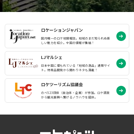
ロケーションジャパン
国内唯一のロケ地情報誌。地域のまだ知られぬ
新
しい魅力を紹介。全国の情報が集結！
LJマルシェ
日本全国に埋もれている「地域の逸品」通販サイ
ト。特産品開発から関わりネタも満載！
ロケツーリズム協議会
のべ523団体（自治体・企業）が参加。ロケ誘致
から観光振興へ繋げるノウハウを提供。