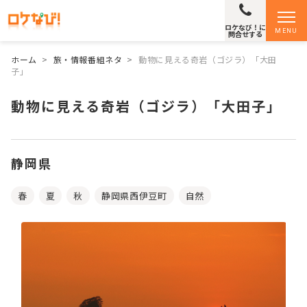
ロケなび！に
MENU
問合せする
ホーム
>
旅・情報番組ネタ
>
動物に見える奇岩（ゴジラ）「大田
子」
動物に見える奇岩（ゴジラ）「大田子」
静岡県
春
夏
秋
静岡県西伊豆町
自然