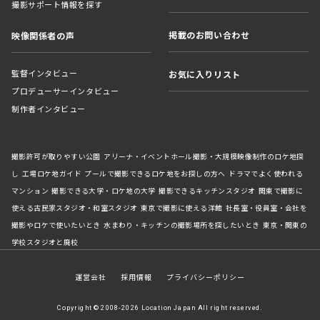
撮影サポート情報を探す
掲載のお問い合わせ
映像関係者の声
監督インタビュー
お気に入りリスト
プロデューサーインタビュー
制作者インタビュー
撮影許可が取りやすい公園
アリーナ・イベントホール撮影・大規模映像制作のロケ地探
し
工場ロケ地ガイド
プールで撮影できるロケ地をお探しの方へ
ドラマでよく使われる
マンション
撮影できる大学・ロケ地の大学
撮影できるキッチンスタジオ
関東で撮影に
使える古民家スタジオ・和室スタジオ
東京で撮影に使える洋館
社長室・役員室・会社を
撮影やロケで使いたいとき
水まわり・キッチンの撮影場所を探したいとき
東京・関東の
学校スタジオと廃校
運営会社
採用情報
プライバシーポリシー
Copyright © 2008-2026 Location Japan All right reserved.