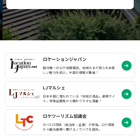
ロケーションジャパン
国内唯一のロケ地情報誌。地域のまだ知られぬ
新
しい魅力を紹介。全国の情報が集結！
LJマルシェ
日本全国に埋もれている「地域の逸品」通販サイ
ト。特産品開発から関わりネタも満載！
ロケツーリズム協議会
のべ523団体（自治体・企業）が参加。ロケ誘致
から観光振興へ繋げるノウハウを提供。