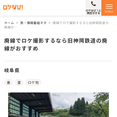
ロケなび！に
MENU
問合せする
ホーム
>
旅・情報番組ネタ
>
廃線でロケ撮影するなら旧神岡鉄道の
廃線が…
廃線でロケ撮影するなら旧神岡鉄道の廃
線がおすすめ
岐阜県
春
夏
ロケ地