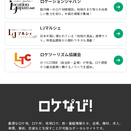
ロケーションジャパン
国内唯一のロケ地情報誌。地域のまだ知られぬ
新
しい魅力を紹介。全国の情報が集結！
LJマルシェ
日本全国に埋もれている「地域の逸品」通販サイ
ト。特産品開発から関わりネタも満載！
ロケツーリズム協議会
のべ523団体（自治体・企業）が参加。ロケ誘致
から観光振興へ繋げるノウハウを提供。
最適なロケ地、ロケ弁、地域ロケ、旅・番組情報ネタ、会場、機材、求人、
車両、美術、衣装などを探すことが可能なポータルサイトです。