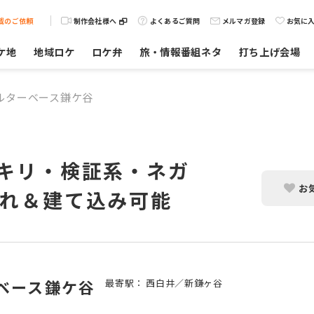
載のご依頼
制作会社様へ
よくあるご質問
メルマガ登録
お気に
ケ地
地域ロケ
ロケ弁
旅・情報番組ネタ
打ち上げ会場
ルターベース鎌ケ谷
ッキリ・検証系・ネガ
お
入れ＆建て込み可能
ベース鎌ケ谷
最寄駅： 西白井／新鎌ヶ谷