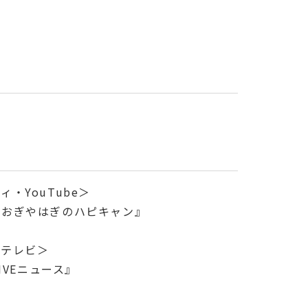
ィ・YouTube＞
『おぎやはぎのハピキャン』
ルテレビ＞
LIVEニュース』
＞