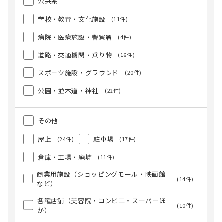
公共系
学校・教育・文化施設
(11件)
病院・医療施設・警察署
(4件)
道路・交通機関・乗り物
(16件)
スポーツ施設・グラウンド
(20件)
公園・並木道・神社
(22件)
その他
屋上
駐車場
(24件)
(17件)
倉庫・工場・廃墟
(11件)
商業用施設（ショッピングモール・映画館
(14件)
など）
各種店舗（美容院・コンビ二・スーパーほ
(10件)
か）