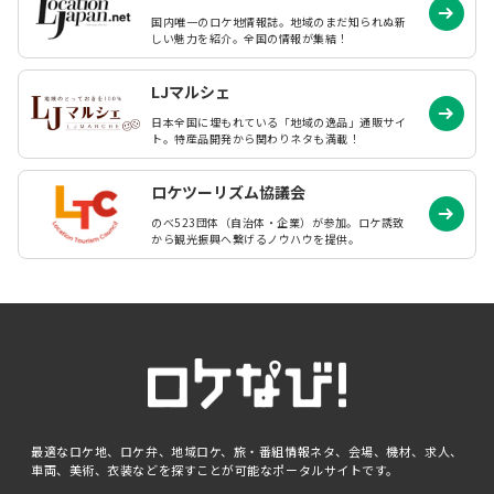
国内唯一のロケ地情報誌。地域のまだ知られぬ
新
しい魅力を紹介。全国の情報が集結！
LJマルシェ
日本全国に埋もれている「地域の逸品」通販サイ
ト。特産品開発から関わりネタも満載！
ロケツーリズム協議会
のべ523団体（自治体・企業）が参加。ロケ誘致
から観光振興へ繋げるノウハウを提供。
最適なロケ地、ロケ弁、地域ロケ、旅・番組情報ネタ、会場、機材、求人、
車両、美術、衣装などを探すことが可能なポータルサイトです。