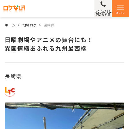
ロケなび！に
MENU
問合せする
ホーム
>
地域ロケ
>
長崎県
日曜劇場やアニメの舞台にも！
異国情緒あふれる九州最西端
長崎県