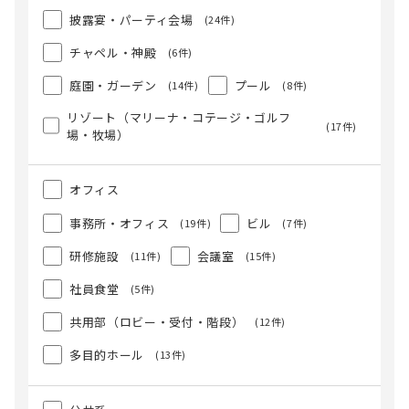
披露宴・パーティ会場
(24件)
チャペル・神殿
(6件)
庭園・ガーデン
プール
(14件)
(8件)
リゾート（マリーナ・コテージ・ゴルフ
(17件)
場・牧場）
オフィス
事務所・オフィス
ビル
(19件)
(7件)
研修施設
会議室
(11件)
(15件)
社員食堂
(5件)
共用部（ロビー・受付・階段）
(12件)
多目的ホール
(13件)