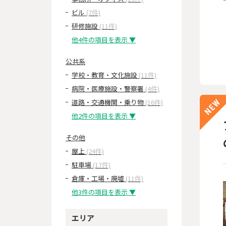
ビル
(7件)
研修施設
(11件)
他4件の項目を表示 ▼
公共系
学校・教育・文化施設
(11件)
病院・医療施設・警察署
(4件)
道路・交通機関・乗り物
(16件)
他2件の項目を表示 ▼
その他
屋上
(24件)
駐車場
(17件)
倉庫・工場・廃墟
(11件)
他3件の項目を表示 ▼
エリア