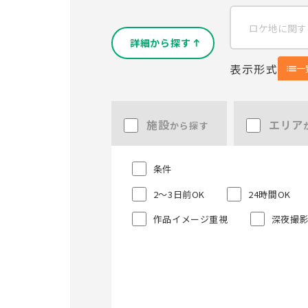
詳細から探す
表示形式
一
施設
エリア
から探す
条件
2～3日前OK
24時間OK
作品イメージ重視
深夜撮影