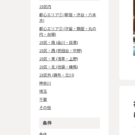
23区内
都心エリア① (新宿・渋谷・六本
木)
都心エリア② (汐留・銀座・丸の
内・台場)
23区・南 (品川・目黒)
23区・西 (世田谷・中野)
23区・東 (浅草・上野)
23区・北 (池袋・練馬)
23区外 (調布・立川)
神奈川
埼玉
千葉
その他
条件
条件