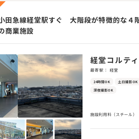
小田急線経堂駅すぐ 大階段が特徴的な４
の商業施設
経堂コルテ
最寄駅： 経堂
24時間OK
土日撮影OK
深夜撮影OK
施設利用料（スチール）