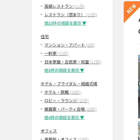
高級レストラン
(11件)
レストラン（窓あり）
(13件)
他10件の項目を表示 ▼
住宅
マンション・アパート
(9件)
一軒家
(15件)
日本家屋・古民家・和室
(17件)
他3件の項目を表示 ▼
ホテル・ブライダル・結婚式場
ホテル・旅館
(24件)
ロビー・ラウンジ
(23件)
披露宴・パーティ会場
(24件)
他4件の項目を表示 ▼
オフィス
事務所・オフィス
(19件)