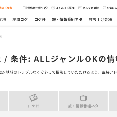
載のご依頼
制作会社様へ
よくあるご質問
メルマガ登録
お気に
ケ地
地域ロケ
ロケ弁
旅・情報番組ネタ
打ち上げ会場
6
 / 条件:
ALLジャンルOK
の情
設･地域はトラブルなく安心して撮影していただけるよう、直接ア
ロケ弁
旅・情報番組ネタ