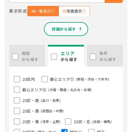
表示形式
一覧表示
写真表示
詳細から探す
エリア
施設
条件
から探す
から探す
から探す
23区内
都心エリア①
(新宿・渋谷・六本木)
都心エリア②
(汐留・銀座・丸の内・台場)
23区・南
(品川・目黒)
23区・西
(世田谷・中野)
23区・東
23区・北
(浅草・上野)
(池袋・練馬)