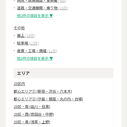
病院・医療施設・警察署
(4件)
道路・交通機関・乗り物
(16件)
他2件の項目を表示 ▼
その他
屋上
(24件)
駐車場
(17件)
倉庫・工場・廃墟
(11件)
他3件の項目を表示 ▼
エリア
23区内
都心エリア① (新宿・渋谷・六本木)
都心エリア② (汐留・銀座・丸の内・台場)
23区・南 (品川・目黒)
23区・西 (世田谷・中野)
23区・東 (浅草・上野)