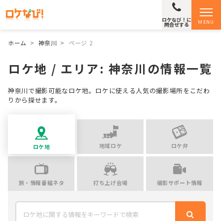
ロケなび！に
MENU
問合せする
ホーム
>
神奈川
>
ページ 2
ロケ地 / エリア:
神奈川
の情報一覧
神奈川で撮影可能なロケ地。ロケに使える人気の撮影場所をこだわ
りから探せます。
地域ロケ
ロケ弁
ロケ地
旅・情報番組ネタ
打ち上げ会場
撮影サポート情報