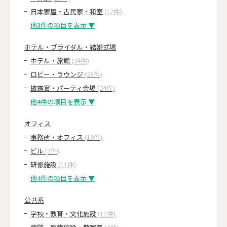
日本家屋・古民家・和室
(17件)
他3件の項目を表示 ▼
ホテル・ブライダル・結婚式場
ホテル・旅館
(24件)
ロビー・ラウンジ
(23件)
披露宴・パーティ会場
(24件)
他4件の項目を表示 ▼
オフィス
事務所・オフィス
(19件)
ビル
(7件)
研修施設
(11件)
他4件の項目を表示 ▼
公共系
学校・教育・文化施設
(11件)