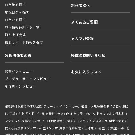
ロケ地を探す
制作者様へ
地域ロケを探す
ロケ弁を探す
よくあるご質問
旅・情報番組ネタ一覧
打ち上げ会場
メルマガ登録
撮影サポート情報を探す
掲載のお問い合わせ
映像関係者の声
監督インタビュー
お気に入りリスト
プロデューサーインタビュー
制作者インタビュー
撮影許可が取りやすい公園
アリーナ・イベントホール撮影・大規模映像制作のロケ地探
し
工場ロケ地ガイド
プールで撮影できるロケ地をお探しの方へ
ドラマでよく使われる
マンション
撮影できる大学・ロケ地の大学
撮影できるキッチンスタジオ
関東で撮影に
使える古民家スタジオ・和室スタジオ
東京で撮影に使える洋館
社長室・役員室・会社を