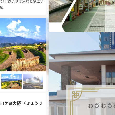
ーション満載！自然、施設、温泉施
0分！鉄道や漁港など幅広い
ロケ弁など紹介が可能◎
応
ロケ杏力隊（きょうり
千葉もばらロケーションサー