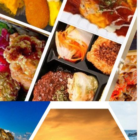
145〜156件を表示中
表示件数
地図表示
2列
3列