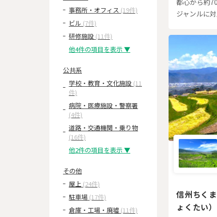
都心から約7
事務所・オフィス
(19件)
ジャンルに対
ビル
(7件)
研修施設
(11件)
他4件の項目を表示 ▼
公共系
学校・教育・文化施設
(11
件)
病院・医療施設・警察署
(4件)
道路・交通機関・乗り物
(16件)
他2件の項目を表示 ▼
その他
屋上
(24件)
信州ちくま
駐車場
(17件)
ょくたい）
倉庫・工場・廃墟
(11件)