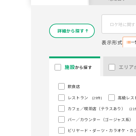
詳細から探す
表示形式
一
施設
エリア
から探す
飲食店
レストラン
高級レス
(29件)
カフェ／喫茶店（テラスあり）
(21
バー／カウンター（ゴージャス系）
ビリヤード・ダーツ・カラオケ・カ