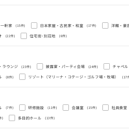
一軒家
日本家屋・古民家・和室
洋館・豪
(15件)
(17件)
オ
住宅街･別荘地
(22件)
(6件)
・ラウンジ
披露宴・パーティ会場
チャペル
(23件)
(24件)
ル
リゾート（マリーナ・コテージ・ゴルフ場・牧場）
(8件)
(17
ル
研修施設
会議室
社員食堂
(7件)
(11件)
(15件)
多目的ホール
件)
(13件)