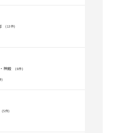
邸
(13件)
・神殿
(6件)
件)
(5件)