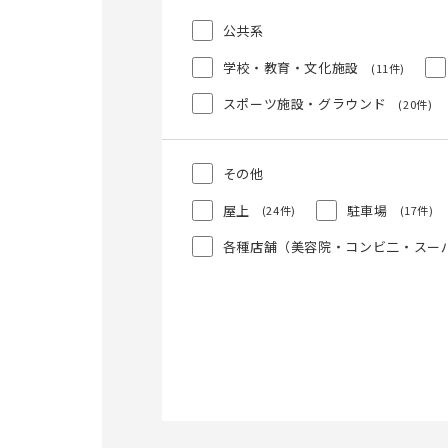
公共系
学校・教育・文化施設
(11件)
スポーツ施設・グラウンド
(20件)
その他
屋上
駐車場
(24件)
(17件)
各種店舗（美容院・コンビ二・スー