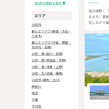
他3件の項目を表示 ▼
協力抜群！「
エリア
るまち、源泉
在しながら撮
23区内
都心エリア① (新宿・渋谷・
六本木)
都心エリア② (汐留・銀座・
丸の内・台場)
23区・南 (品川・目黒)
23区・西 (世田谷・中野)
23区・東 (浅草・上野)
23区・北 (池袋・練馬)
23区外 (調布・立川)
神奈川
埼玉
千葉
その他