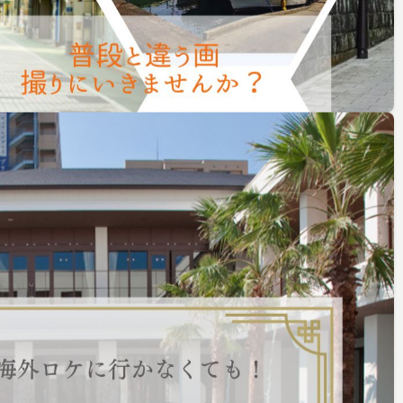
設、
化施設、自然などでの撮影を市長筆頭に
組織で対応
ビス
愛知県蒲郡市