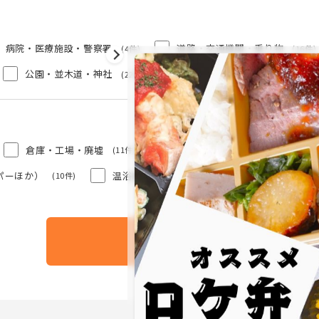
病院・医療施設・警察署
道路・交通機関・乗り物
(4件)
(16件)
公園・並木道・神社
(22件)
倉庫・工場・廃墟
商業用施設（ショッピングモール
(11件)
パーほか）
温浴施設
(10件)
(9件)
検索