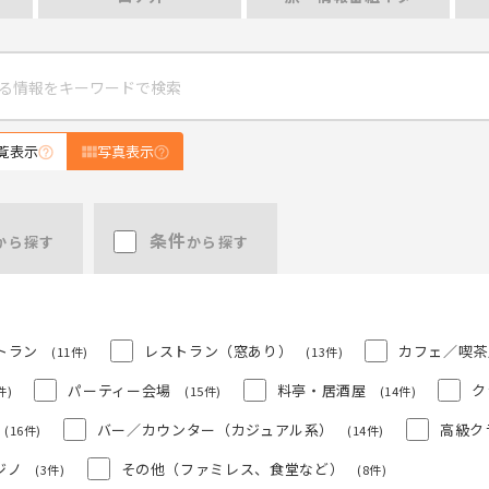
覧表示
写真表示
条件
から探す
から探す
トラン
レストラン（窓あり）
カフェ／喫茶
(11件)
(13件)
パーティー会場
料亭・居酒屋
ク
件)
(15件)
(14件)
バー／カウンター（カジュアル系）
高級ク
(16件)
(14件)
ジノ
その他（ファミレス、食堂など）
(3件)
(8件)