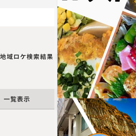
168
地域ロケ検索結果：
件
一覧表示
写真表示