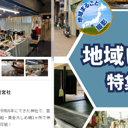
龍宮社
鵠沼海浜公園 HUG-RIDE
PARK（ハグライドパーク）
令和6年にできた神社で、雲
船・黄金大しめ縄1ヶ所で神
都内から約70分で、海沿いの都市
可能！
商業施設などで撮影可能！