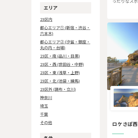
ったりなスポ
エリア
23区内
都心エリア① (新宿・渋谷・
六本木)
都心エリア② (汐留・銀座・
丸の内・台場)
23区・南 (品川・目黒)
23区・西 (世田谷・中野)
23区・東 (浅草・上野)
23区・北 (池袋・練馬)
23区外 (調布・立川)
神奈川
埼玉
千葉
その他
ロケさぽ