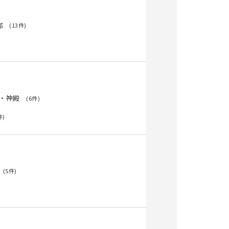
邸
(13件)
・神殿
(6件)
件)
(5件)