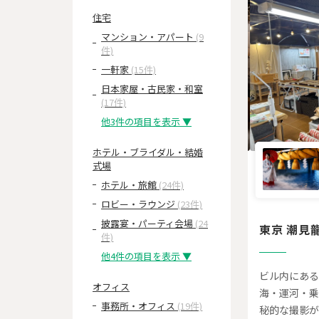
住宅
マンション・アパート
(9
件)
一軒家
(15件)
日本家屋・古民家・和室
(17件)
他3件の項目を表示 ▼
ホテル・ブライダル・結婚
式場
ホテル・旅館
(24件)
ロビー・ラウンジ
(23件)
披露宴・パーティ会場
(24
東京 潮見
件)
他4件の項目を表示 ▼
ビル内にある
オフィス
海・運河・乗
事務所・オフィス
(19件)
秘的な撮影が