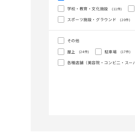
学校・教育・文化施設
(11件)
スポーツ施設・グラウンド
(20件)
その他
屋上
駐車場
(24件)
(17件)
各種店舗（美容院・コンビ二・スー