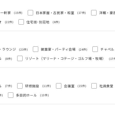
一軒家
日本家屋・古民家・和室
洋館・豪
(15件)
(17件)
オ
住宅街･別荘地
(22件)
(6件)
・ラウンジ
披露宴・パーティ会場
チャペル
(23件)
(24件)
ル
リゾート（マリーナ・コテージ・ゴルフ場・牧場）
(8件)
(17
ル
研修施設
会議室
社員食堂
(7件)
(11件)
(15件)
多目的ホール
件)
(13件)