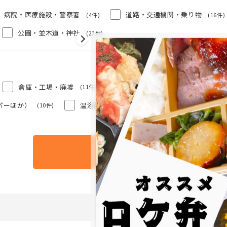
病院・医療施設・警察署
道路・交通機関・乗り物
(4件)
(16件)
公園・並木道・神社
(22件)
倉庫・工場・廃墟
商業用施設（ショッピングモール
(11件)
パーほか）
温浴施設
(10件)
(9件)
検索