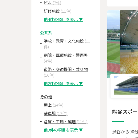
ビル
(7件)
研修施設
(11件)
他4件の項目を表示 ▼
公共系
学校・教育・文化施設
(11
件)
病院・医療施設・警察署
(4件)
道路・交通機関・乗り物
(16件)
他2件の項目を表示 ▼
その他
屋上
(24件)
熊谷スポ
駐車場
(17件)
倉庫・工場・廃墟
(11件)
他3件の項目を表示 ▼
渋谷から90