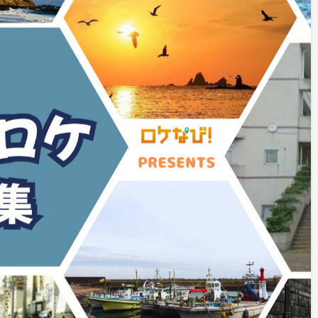
ふもとっぱら
都内から約2時間で大草原、山、森林、池
など大自然が撮れる！
公園と