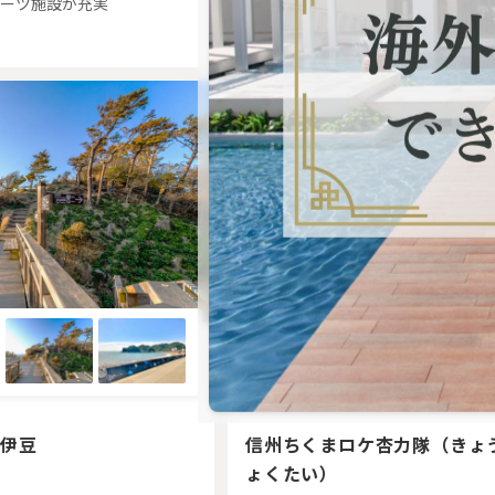
ーツ施設が充実
月曜定休日は全館貸切も可能！
西伊豆
信州ちくまロケ杏力隊（きょ
ょくたい）