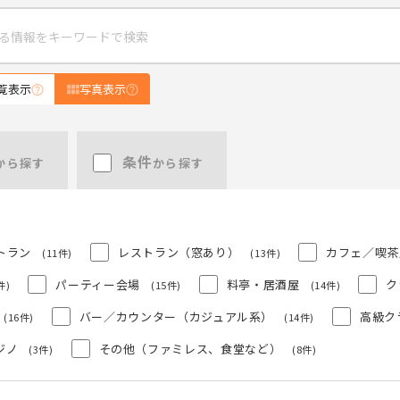
覧表示
写真表示
条件
から探す
から探す
トラン
レストラン（窓あり）
カフェ／喫茶
(11件)
(13件)
パーティー会場
料亭・居酒屋
ク
件)
(15件)
(14件)
バー／カウンター（カジュアル系）
高級ク
(16件)
(14件)
ジノ
その他（ファミレス、食堂など）
(3件)
(8件)