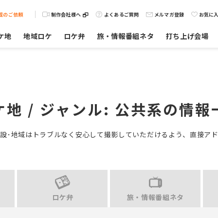
載のご依頼
制作会社様へ
よくあるご質問
メルマガ登録
お気に
ケ地
地域ロケ
ロケ弁
旅・情報番組ネタ
打ち上げ会場
ケ地 / ジャンル:
公共系
の情報
設･地域はトラブルなく安心して撮影していただけるよう、直接ア
ロケ弁
旅・情報番組ネタ