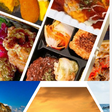
25〜36件を表示中
表示件数
地図表示
2列
3列