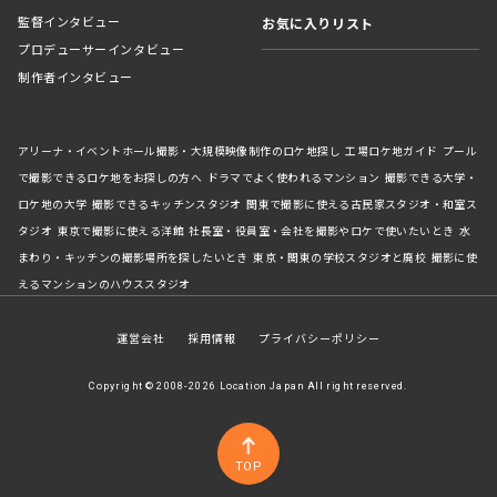
監督インタビュー
お気に入りリスト
プロデューサーインタビュー
制作者インタビュー
アリーナ・イベントホール撮影・大規模映像制作のロケ地探し
工場ロケ地ガイド
プール
で撮影できるロケ地をお探しの方へ
ドラマでよく使われるマンション
撮影できる大学・
ロケ地の大学
撮影できるキッチンスタジオ
関東で撮影に使える古民家スタジオ・和室ス
タジオ
東京で撮影に使える洋館
社長室・役員室・会社を撮影やロケで使いたいとき
水
まわり・キッチンの撮影場所を探したいとき
東京・関東の学校スタジオと廃校
撮影に使
えるマンションのハウススタジオ
運営会社
採用情報
プライバシーポリシー
Copyright © 2008-2026 Location Japan All right reserved.
TOP