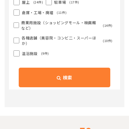
屋上
駐車場
(24件)
(17件)
倉庫・工場・廃墟
(11件)
商業用施設（ショッピングモール・映画館
(14件)
など）
各種店舗（美容院・コンビ二・スーパーほ
(10件)
か）
温浴施設
(9件)
検索