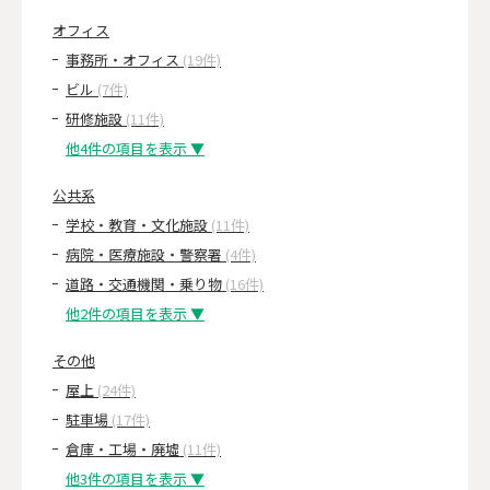
オフィス
事務所・オフィス
(19件)
ビル
(7件)
研修施設
(11件)
他4件の項目を表示 ▼
公共系
学校・教育・文化施設
(11件)
病院・医療施設・警察署
(4件)
道路・交通機関・乗り物
(16件)
他2件の項目を表示 ▼
その他
屋上
(24件)
駐車場
(17件)
倉庫・工場・廃墟
(11件)
他3件の項目を表示 ▼