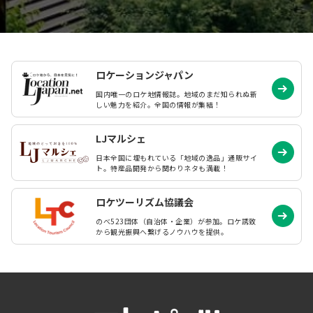
ロケーションジャパン
国内唯一のロケ地情報誌。地域のまだ知られぬ
新
しい魅力を紹介。全国の情報が集結！
LJマルシェ
日本全国に埋もれている「地域の逸品」通販サイ
ト。特産品開発から関わりネタも満載！
ロケツーリズム協議会
のべ523団体（自治体・企業）が参加。ロケ誘致
から観光振興へ繋げるノウハウを提供。