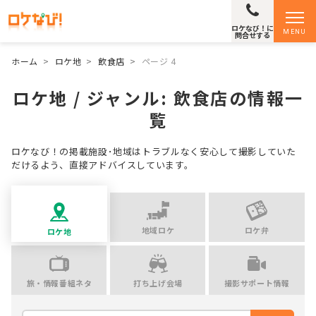
ロケなび！に
MENU
問合せする
ホーム
>
ロケ地
>
飲食店
>
ページ 4
ロケ地 / ジャンル:
飲食店
の情報一
覧
ロケなび！の掲載施設･地域はトラブルなく安心して撮影していた
だけるよう、直接アドバイスしています。
地域ロケ
ロケ弁
ロケ地
旅・情報番組ネタ
打ち上げ会場
撮影サポート情報