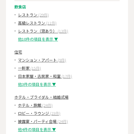
飲食店
レストラン
(29件)
高級レストラン
(11件)
レストラン（窓あり）
(13件)
他10件の項目を表示 ▼
住宅
マンション・アパート
(9件)
一軒家
(15件)
日本家屋・古民家・和室
(17件)
他3件の項目を表示 ▼
ホテル・ブライダル・結婚式場
ホテル・旅館
(24件)
ロビー・ラウンジ
(23件)
披露宴・パーティ会場
(24件)
他4件の項目を表示 ▼