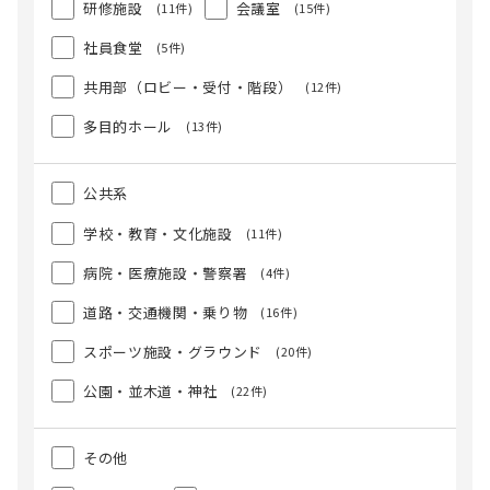
研修施設
会議室
(11件)
(15件)
社員食堂
(5件)
共用部（ロビー・受付・階段）
(12件)
多目的ホール
(13件)
公共系
学校・教育・文化施設
(11件)
病院・医療施設・警察署
(4件)
道路・交通機関・乗り物
(16件)
スポーツ施設・グラウンド
(20件)
公園・並木道・神社
(22件)
その他