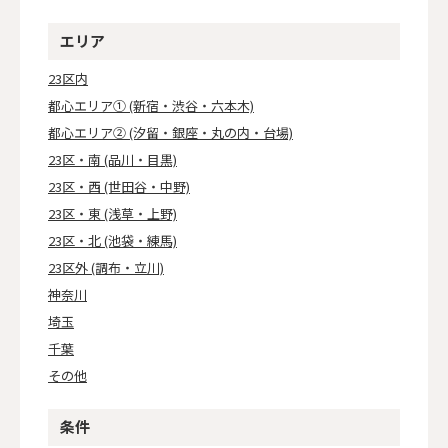
エリア
23区内
都心エリア① (新宿・渋谷・六本木)
都心エリア② (汐留・銀座・丸の内・台場)
23区・南 (品川・目黒)
23区・西 (世田谷・中野)
23区・東 (浅草・上野)
23区・北 (池袋・練馬)
23区外 (調布・立川)
神奈川
埼玉
千葉
その他
条件