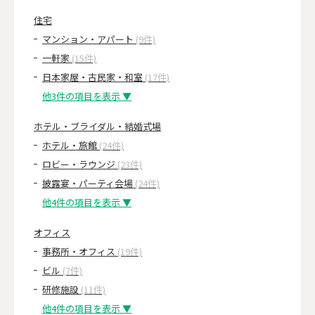
住宅
マンション・アパート
(9件)
一軒家
(15件)
日本家屋・古民家・和室
(17件)
他3件の項目を表示 ▼
ホテル・ブライダル・結婚式場
ホテル・旅館
(24件)
ロビー・ラウンジ
(23件)
披露宴・パーティ会場
(24件)
他4件の項目を表示 ▼
オフィス
事務所・オフィス
(19件)
ビル
(7件)
研修施設
(11件)
他4件の項目を表示 ▼