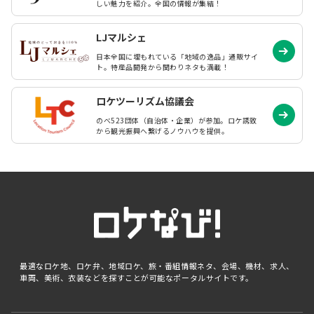
しい魅力を紹介。全国の情報が集結！
LJマルシェ
日本全国に埋もれている「地域の逸品」通販サイ
ト。特産品開発から関わりネタも満載！
ロケツーリズム協議会
のべ523団体（自治体・企業）が参加。ロケ誘致
から観光振興へ繋げるノウハウを提供。
最適なロケ地、ロケ弁、地域ロケ、旅・番組情報ネタ、会場、機材、求人、
車両、美術、衣装などを探すことが可能なポータルサイトです。