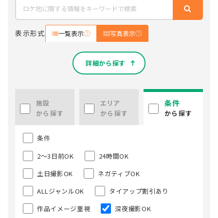
表示形式
一覧表示
写真表示
詳細から探す
条件
施設
エリア
から探す
から探す
から探す
条件
2～3日前OK
24時間OK
土日撮影OK
ネガティブOK
ALLジャンルOK
タイアップ割引あり
作品イメージ重視
深夜撮影OK