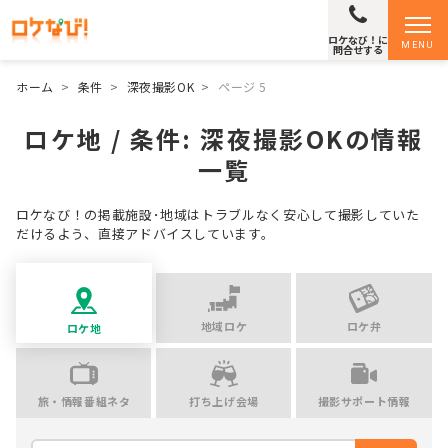
ロケなび！に
MENU
問合せする
ホーム
>
条件
>
深夜撮影OK
>
ページ 5
ロケ地 / 条件:
深夜撮影OK
の情報
一覧
ロケなび！の掲載施設･地域はトラブルなく安心して撮影していた
だけるよう、直接アドバイスしています。
地域ロケ
ロケ弁
ロケ地
旅・情報番組ネタ
打ち上げ会場
撮影サポート情報