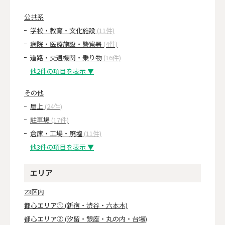
公共系
学校・教育・文化施設
(11件)
病院・医療施設・警察署
(4件)
道路・交通機関・乗り物
(16件)
他2件の項目を表示 ▼
その他
屋上
(24件)
駐車場
(17件)
倉庫・工場・廃墟
(11件)
他3件の項目を表示 ▼
エリア
23区内
都心エリア① (新宿・渋谷・六本木)
都心エリア② (汐留・銀座・丸の内・台場)