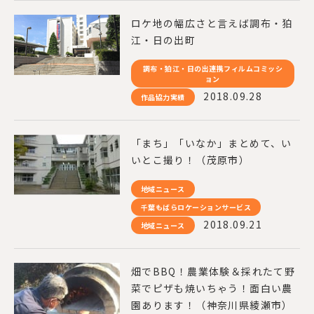
ロケ地の幅広さと言えば調布・狛
江・日の出町
調布・狛江・日の出連携フィルムコミッシ
ョン
2018.09.28
作品協力実績
「まち」「いなか」まとめて、い
いとこ撮り！（茂原市）
地域ニュース
千葉もばらロケーションサービス
2018.09.21
地域ニュース
畑でBBQ！農業体験＆採れたて野
菜でピザも焼いちゃう！面白い農
園あります！（神奈川県綾瀬市）