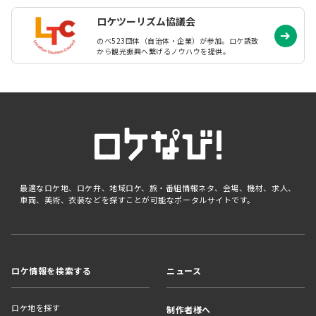
ロケツーリズム協議会
のべ523団体（自治体・企業）が参加。ロケ誘致
から観光振興へ繋げるノウハウを提供。
最適なロケ地、ロケ弁、地域ロケ、旅・番組情報ネタ、会場、機材、求人、
車両、美術、衣装などを探すことが可能なポータルサイトです。
ロケ情報を検索する
ニュース
ロケ地を探す
制作者様へ