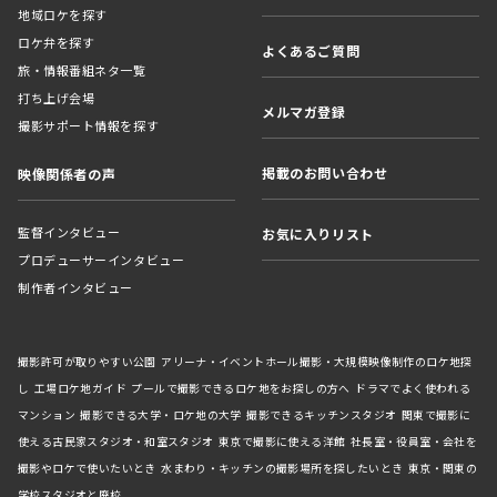
地域ロケを探す
ロケ弁を探す
よくあるご質問
旅・情報番組ネタ一覧
打ち上げ会場
メルマガ登録
撮影サポート情報を探す
掲載のお問い合わせ
映像関係者の声
監督インタビュー
お気に入りリスト
プロデューサーインタビュー
制作者インタビュー
撮影許可が取りやすい公園
アリーナ・イベントホール撮影・大規模映像制作のロケ地探
し
工場ロケ地ガイド
プールで撮影できるロケ地をお探しの方へ
ドラマでよく使われる
マンション
撮影できる大学・ロケ地の大学
撮影できるキッチンスタジオ
関東で撮影に
使える古民家スタジオ・和室スタジオ
東京で撮影に使える洋館
社長室・役員室・会社を
撮影やロケで使いたいとき
水まわり・キッチンの撮影場所を探したいとき
東京・関東の
学校スタジオと廃校