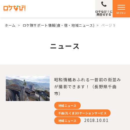
ロケなび！に
MENU
問合せする
ホーム
>
ロケ隊サポート情報(食・宿・地域ニュース)
>
ページ 9
ニュース
昭和情緒あふれる一昔前の街並み
が撮影できます！（長野県千曲
市）
地域ニュース
千曲(ちくま)ロケーションサービス
2018.10.01
地域ニュース