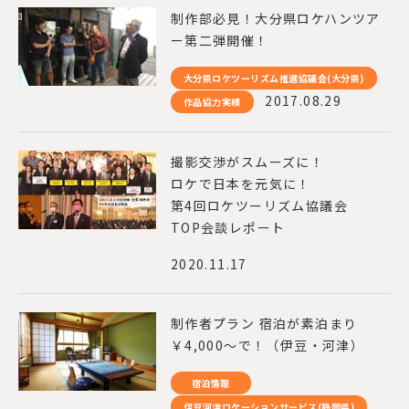
制作部必見！大分県ロケハンツア
ー第二弾開催！
大分県ロケツーリズム推進協議会(大分県)
2017.08.29
作品協力実績
撮影交渉がスムーズに！
ロケで日本を元気に！
第4回ロケツーリズム協議会
TOP会談レポート
2020.11.17
制作者プラン 宿泊が素泊まり
￥4,000～で！（伊豆・河津）
宿泊情報
伊豆河津ロケーションサービス(静岡県)