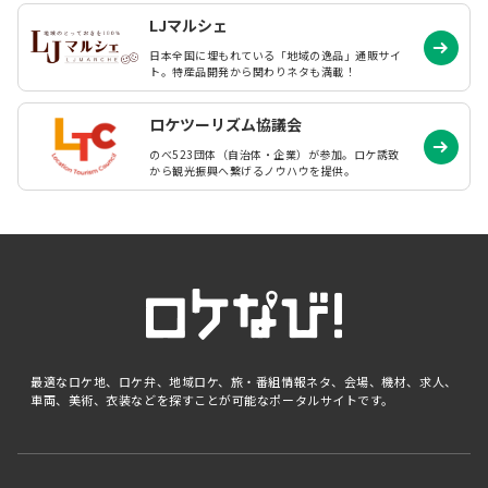
LJマルシェ
日本全国に埋もれている「地域の逸品」通販サイ
ト。特産品開発から関わりネタも満載！
ロケツーリズム協議会
のべ523団体（自治体・企業）が参加。ロケ誘致
から観光振興へ繋げるノウハウを提供。
最適なロケ地、ロケ弁、地域ロケ、旅・番組情報ネタ、会場、機材、求人、
車両、美術、衣装などを探すことが可能なポータルサイトです。