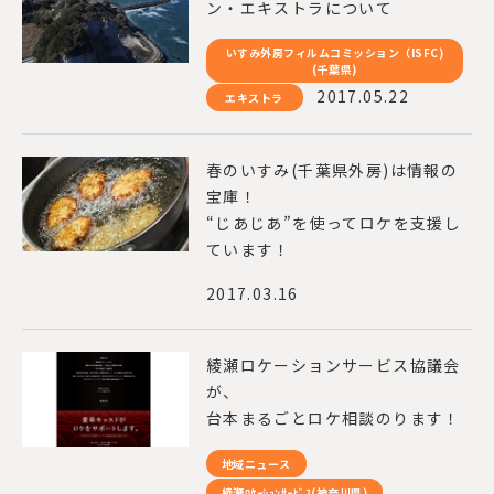
ン・エキストラについて
いすみ外房フィルムコミッション（ISFC)
(千葉県)
2017.05.22
エキストラ
春のいすみ(千葉県外房)は情報の
宝庫！
“じあじあ”を使ってロケを支援し
ています！
2017.03.16
綾瀬ロケーションサービス協議会
が、
台本まるごとロケ相談のります！
地域ニュース
綾瀬ﾛｹｰｼｮﾝｻｰﾋﾞｽ(神奈川県)