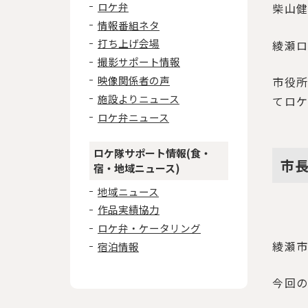
ロケ弁
柴山
情報番組ネタ
打ち上げ会場
綾瀬
撮影サポート情報
映像関係者の声
市役
施設よりニュース
てロ
ロケ弁ニュース
ロケ隊サポート情報(食・
市
宿・地域ニュース)
地域ニュース
作品実績協力
ロケ弁・ケータリング
綾瀬市
宿泊情報
今回