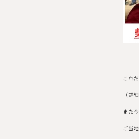
これ
（詳
また
ご当