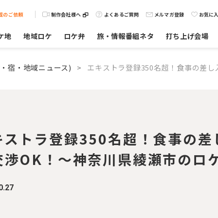
載のご依頼
制作会社様へ
よくあるご質問
メルマガ登録
お気に
ケ地
地域ロケ
ロケ弁
旅・情報番組ネタ
打ち上げ会場
・宿・地域ニュース)
>
エキストラ登録350名超！食事の差
キストラ登録350名超！食事の
交渉OK！～神奈川県綾瀬市のロ
0.27