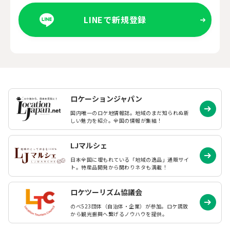
LINEで新規登録
ロケーションジャパン
国内唯一のロケ地情報誌。地域のまだ知られぬ
新
しい魅力を紹介。全国の情報が集結！
LJマルシェ
日本全国に埋もれている「地域の逸品」通販サイ
ト。特産品開発から関わりネタも満載！
ロケツーリズム協議会
のべ523団体（自治体・企業）が参加。ロケ誘致
から観光振興へ繋げるノウハウを提供。