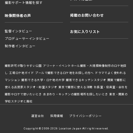
撮影サポート情報を探す
掲載のお問い合わせ
映像関係者の声
監督インタビュー
お気に入りリスト
プロデューサーインタビュー
制作者インタビュー
撮影許可が取りやすい公園
アリーナ・イベントホール撮影・大規模映像制作のロケ地探
し
工場ロケ地ガイド
プールで撮影できるロケ地をお探しの方へ
ドラマでよく使われる
マンション
撮影できる大学・ロケ地の大学
撮影できるキッチンスタジオ
関東で撮影に
使える古民家スタジオ・和室スタジオ
東京で撮影に使える洋館
社長室・役員室・会社を
撮影やロケで使いたいとき
水まわり・キッチンの撮影場所を探したいとき
東京・関東の
学校スタジオと廃校
運営会社
採用情報
プライバシーポリシー
Copyright © 2008-2026 Location Japan All right reserved.