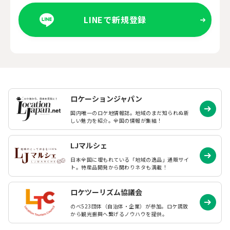
LINEで新規登録
ロケーションジャパン
国内唯一のロケ地情報誌。地域のまだ知られぬ
新
しい魅力を紹介。全国の情報が集結！
LJマルシェ
日本全国に埋もれている「地域の逸品」通販サイ
ト。特産品開発から関わりネタも満載！
ロケツーリズム協議会
のべ523団体（自治体・企業）が参加。ロケ誘致
から観光振興へ繋げるノウハウを提供。